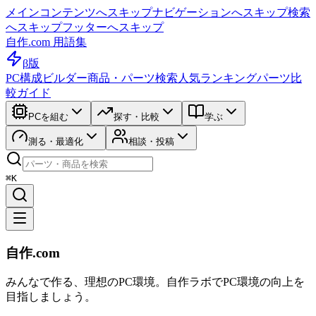
メインコンテンツへスキップ
ナビゲーションへスキップ
検索
へスキップ
フッターへスキップ
自作.com 用語集
β版
PC構成ビルダー
商品・パーツ検索
人気ランキング
パーツ比
較ガイド
PCを組む
探す・比較
学ぶ
測る・最適化
相談・投稿
⌘K
自作.com
みんなで作る、理想のPC環境
。
自作ラボ
でPC環境の向上を
目指しましょう。