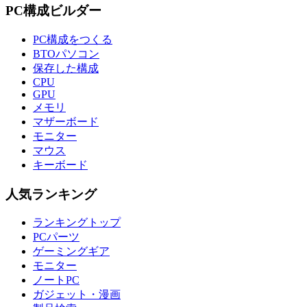
PC構成ビルダー
PC構成をつくる
BTOパソコン
保存した構成
CPU
GPU
メモリ
マザーボード
モニター
マウス
キーボード
人気ランキング
ランキングトップ
PCパーツ
ゲーミングギア
モニター
ノートPC
ガジェット・漫画