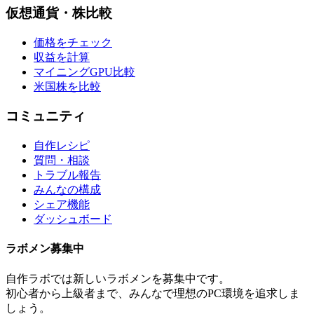
仮想通貨・株比較
価格をチェック
収益を計算
マイニングGPU比較
米国株を比較
コミュニティ
自作レシピ
質問・相談
トラブル報告
みんなの構成
シェア機能
ダッシュボード
ラボメン
募集中
自作ラボ
では新しい
ラボメン
を募集中です。
初心者から上級者まで、みんなで理想のPC環境を追求しま
しょう。