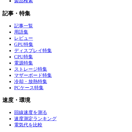
製品検索
記事・特集
記事一覧
用語集
レビュー
GPU特集
ディスプレイ特集
CPU特集
電源特集
ストレージ特集
マザーボード特集
冷却・放熱特集
PCケース特集
速度・環境
回線速度を測る
速度測定ランキング
電気代を比較