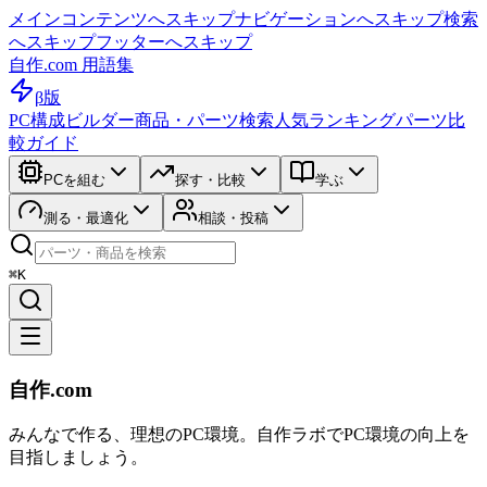
メインコンテンツへスキップ
ナビゲーションへスキップ
検索
へスキップ
フッターへスキップ
自作.com 用語集
β版
PC構成ビルダー
商品・パーツ検索
人気ランキング
パーツ比
較ガイド
PCを組む
探す・比較
学ぶ
測る・最適化
相談・投稿
⌘K
自作.com
みんなで作る、理想のPC環境
。
自作ラボ
でPC環境の向上を
目指しましょう。