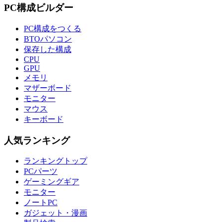
PC構成ビルダー
PC構成をつくる
BTOパソコン
保存した構成
CPU
GPU
メモリ
マザーボード
モニター
マウス
キーボード
人気ランキング
ランキングトップ
PCパーツ
ゲーミングギア
モニター
ノートPC
ガジェット・漫画