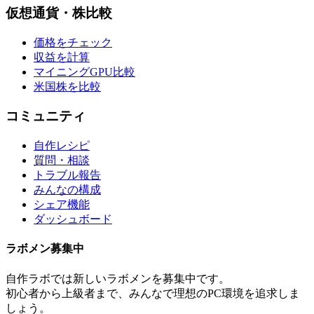
仮想通貨・株比較
価格をチェック
収益を計算
マイニングGPU比較
米国株を比較
コミュニティ
自作レシピ
質問・相談
トラブル報告
みんなの構成
シェア機能
ダッシュボード
ラボメン
募集中
自作ラボ
では新しい
ラボメン
を募集中です。
初心者から上級者まで、みんなで理想のPC環境を追求しま
しょう。