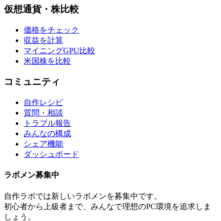
仮想通貨・株比較
価格をチェック
収益を計算
マイニングGPU比較
米国株を比較
コミュニティ
自作レシピ
質問・相談
トラブル報告
みんなの構成
シェア機能
ダッシュボード
ラボメン
募集中
自作ラボ
では新しい
ラボメン
を募集中です。
初心者から上級者まで、みんなで理想のPC環境を追求しま
しょう。