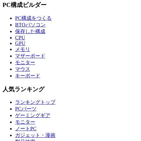
PC構成ビルダー
PC構成をつくる
BTOパソコン
保存した構成
CPU
GPU
メモリ
マザーボード
モニター
マウス
キーボード
人気ランキング
ランキングトップ
PCパーツ
ゲーミングギア
モニター
ノートPC
ガジェット・漫画