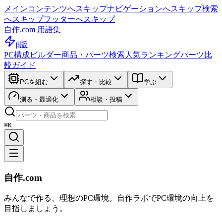
メインコンテンツへスキップ
ナビゲーションへスキップ
検索
へスキップ
フッターへスキップ
自作.com 用語集
β版
PC構成ビルダー
商品・パーツ検索
人気ランキング
パーツ比
較ガイド
PCを組む
探す・比較
学ぶ
測る・最適化
相談・投稿
⌘K
自作.com
みんなで作る、理想のPC環境
。
自作ラボ
でPC環境の向上を
目指しましょう。