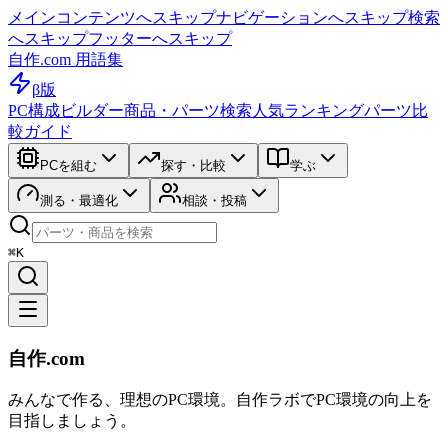
メインコンテンツへスキップ
ナビゲーションへスキップ
検索
へスキップ
フッターへスキップ
自作.com 用語集
β版
PC構成ビルダー
商品・パーツ検索
人気ランキング
パーツ比
較ガイド
PCを組む
探す・比較
学ぶ
測る・最適化
相談・投稿
⌘K
自作.com
みんなで作る、理想のPC環境
。
自作ラボ
でPC環境の向上を
目指しましょう。