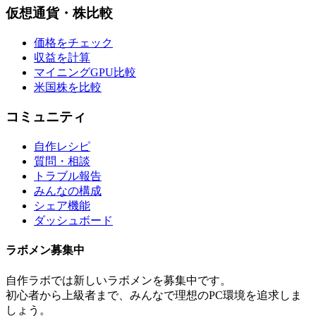
仮想通貨・株比較
価格をチェック
収益を計算
マイニングGPU比較
米国株を比較
コミュニティ
自作レシピ
質問・相談
トラブル報告
みんなの構成
シェア機能
ダッシュボード
ラボメン
募集中
自作ラボ
では新しい
ラボメン
を募集中です。
初心者から上級者まで、みんなで理想のPC環境を追求しま
しょう。