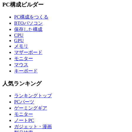
PC構成ビルダー
PC構成をつくる
BTOパソコン
保存した構成
CPU
GPU
メモリ
マザーボード
モニター
マウス
キーボード
人気ランキング
ランキングトップ
PCパーツ
ゲーミングギア
モニター
ノートPC
ガジェット・漫画