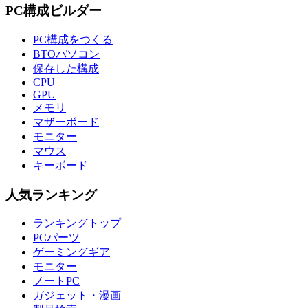
PC構成ビルダー
PC構成をつくる
BTOパソコン
保存した構成
CPU
GPU
メモリ
マザーボード
モニター
マウス
キーボード
人気ランキング
ランキングトップ
PCパーツ
ゲーミングギア
モニター
ノートPC
ガジェット・漫画