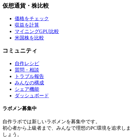
仮想通貨・株比較
価格をチェック
収益を計算
マイニングGPU比較
米国株を比較
コミュニティ
自作レシピ
質問・相談
トラブル報告
みんなの構成
シェア機能
ダッシュボード
ラボメン
募集中
自作ラボ
では新しい
ラボメン
を募集中です。
初心者から上級者まで、みんなで理想のPC環境を追求しま
しょう。