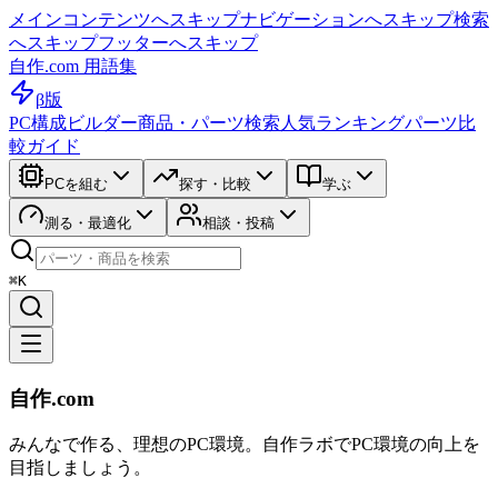
メインコンテンツへスキップ
ナビゲーションへスキップ
検索
へスキップ
フッターへスキップ
自作.com 用語集
β版
PC構成ビルダー
商品・パーツ検索
人気ランキング
パーツ比
較ガイド
PCを組む
探す・比較
学ぶ
測る・最適化
相談・投稿
⌘K
自作.com
みんなで作る、理想のPC環境
。
自作ラボ
でPC環境の向上を
目指しましょう。