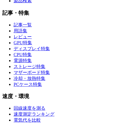
製品検索
記事・特集
記事一覧
用語集
レビュー
GPU特集
ディスプレイ特集
CPU特集
電源特集
ストレージ特集
マザーボード特集
冷却・放熱特集
PCケース特集
速度・環境
回線速度を測る
速度測定ランキング
電気代を比較