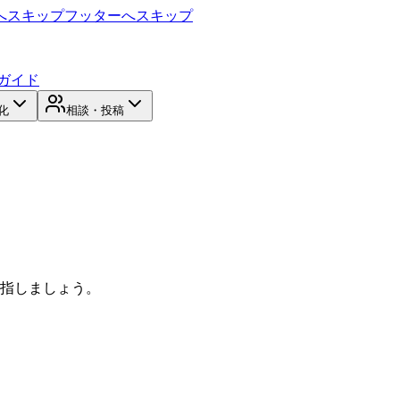
へスキップ
フッターへスキップ
ガイド
化
相談・投稿
目指しましょう。