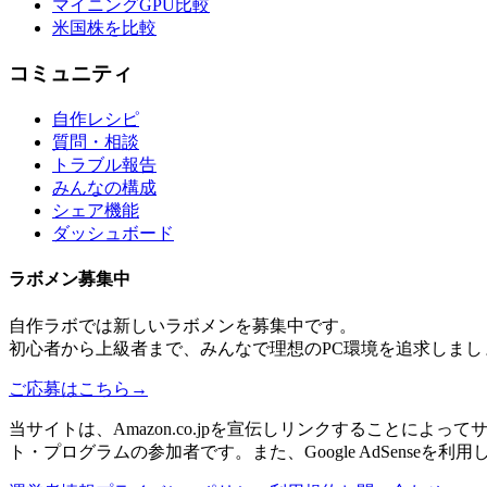
マイニングGPU比較
米国株を比較
コミュニティ
自作レシピ
質問・相談
トラブル報告
みんなの構成
シェア機能
ダッシュボード
ラボメン
募集中
自作ラボ
では新しい
ラボメン
を募集中です。
初心者から上級者まで、みんなで理想のPC環境を追求しまし
ご応募はこちら
→
当サイトは、Amazon.co.jpを宣伝しリンクすることに
ト・プログラムの参加者です。また、Google AdSenseを