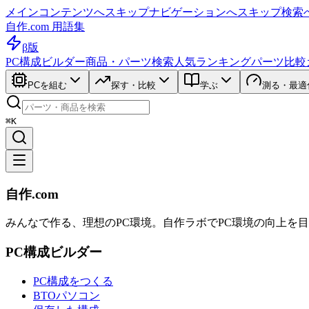
メインコンテンツへスキップ
ナビゲーションへスキップ
検索
自作.com 用語集
β版
PC構成ビルダー
商品・パーツ検索
人気ランキング
パーツ比較
PCを組む
探す・比較
学ぶ
測る・最適
⌘K
自作.com
みんなで作る、理想のPC環境
。
自作ラボ
でPC環境の向上を
PC構成ビルダー
PC構成をつくる
BTOパソコン