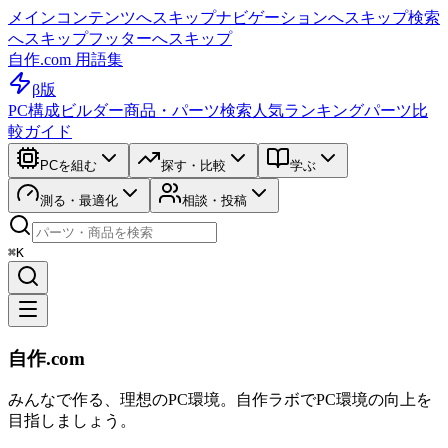
メインコンテンツへスキップ
ナビゲーションへスキップ
検索
へスキップ
フッターへスキップ
自作.com 用語集
β版
PC構成ビルダー
商品・パーツ検索
人気ランキング
パーツ比
較ガイド
PCを組む
探す・比較
学ぶ
測る・最適化
相談・投稿
⌘K
自作.com
みんなで作る、理想のPC環境
。
自作ラボ
でPC環境の向上を
目指しましょう。