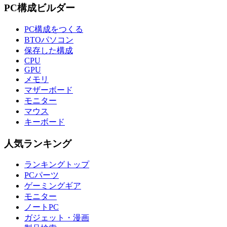
PC構成ビルダー
PC構成をつくる
BTOパソコン
保存した構成
CPU
GPU
メモリ
マザーボード
モニター
マウス
キーボード
人気ランキング
ランキングトップ
PCパーツ
ゲーミングギア
モニター
ノートPC
ガジェット・漫画