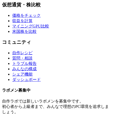
仮想通貨・株比較
価格をチェック
収益を計算
マイニングGPU比較
米国株を比較
コミュニティ
自作レシピ
質問・相談
トラブル報告
みんなの構成
シェア機能
ダッシュボード
ラボメン
募集中
自作ラボ
では新しい
ラボメン
を募集中です。
初心者から上級者まで、みんなで理想のPC環境を追求しま
しょう。