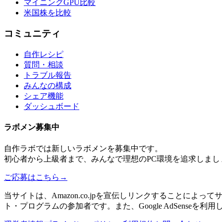
マイニングGPU比較
米国株を比較
コミュニティ
自作レシピ
質問・相談
トラブル報告
みんなの構成
シェア機能
ダッシュボード
ラボメン
募集中
自作ラボ
では新しい
ラボメン
を募集中です。
初心者から上級者まで、みんなで理想のPC環境を追求しまし
ご応募はこちら
→
当サイトは、Amazon.co.jpを宣伝しリンクすることに
ト・プログラムの参加者です。また、Google AdSenseを