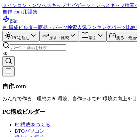
メインコンテンツへスキップ
ナビゲーションへスキップ
検索
自作.com 用語集
β版
PC構成ビルダー
商品・パーツ検索
人気ランキング
パーツ比較
PCを組む
探す・比較
学ぶ
測る・最適
⌘K
自作.com
みんなで作る、理想のPC環境
。
自作ラボ
でPC環境の向上を
PC構成ビルダー
PC構成をつくる
BTOパソコン