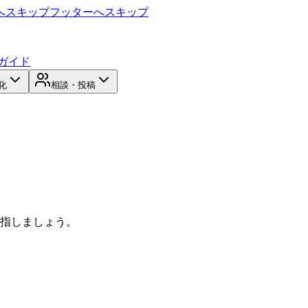
へスキップ
フッターへスキップ
ガイド
化
相談・投稿
目指しましょう。