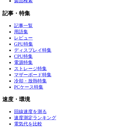
製品検索
記事・特集
記事一覧
用語集
レビュー
GPU特集
ディスプレイ特集
CPU特集
電源特集
ストレージ特集
マザーボード特集
冷却・放熱特集
PCケース特集
速度・環境
回線速度を測る
速度測定ランキング
電気代を比較