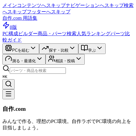
メインコンテンツへスキップ
ナビゲーションへスキップ
検索
へスキップ
フッターへスキップ
自作.com 用語集
β版
PC構成ビルダー
商品・パーツ検索
人気ランキング
パーツ比
較ガイド
PCを組む
探す・比較
学ぶ
測る・最適化
相談・投稿
⌘K
自作.com
みんなで作る、理想のPC環境
。
自作ラボ
でPC環境の向上を
目指しましょう。