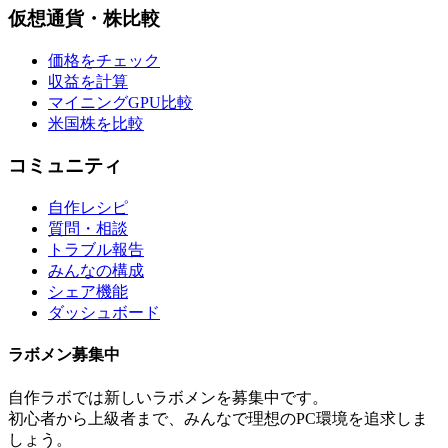
仮想通貨・株比較
価格をチェック
収益を計算
マイニングGPU比較
米国株を比較
コミュニティ
自作レシピ
質問・相談
トラブル報告
みんなの構成
シェア機能
ダッシュボード
ラボメン
募集中
自作ラボ
では新しい
ラボメン
を募集中です。
初心者から上級者まで、みんなで理想のPC環境を追求しま
しょう。