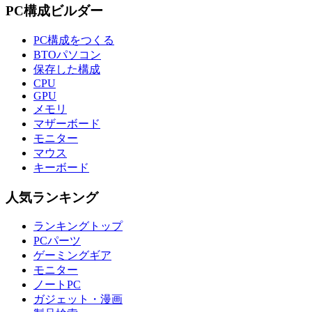
PC構成ビルダー
PC構成をつくる
BTOパソコン
保存した構成
CPU
GPU
メモリ
マザーボード
モニター
マウス
キーボード
人気ランキング
ランキングトップ
PCパーツ
ゲーミングギア
モニター
ノートPC
ガジェット・漫画