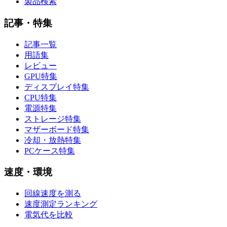
製品検索
記事・特集
記事一覧
用語集
レビュー
GPU特集
ディスプレイ特集
CPU特集
電源特集
ストレージ特集
マザーボード特集
冷却・放熱特集
PCケース特集
速度・環境
回線速度を測る
速度測定ランキング
電気代を比較