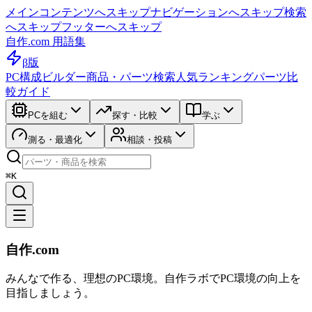
メインコンテンツへスキップ
ナビゲーションへスキップ
検索
へスキップ
フッターへスキップ
自作.com 用語集
β版
PC構成ビルダー
商品・パーツ検索
人気ランキング
パーツ比
較ガイド
PCを組む
探す・比較
学ぶ
測る・最適化
相談・投稿
⌘K
自作.com
みんなで作る、理想のPC環境
。
自作ラボ
でPC環境の向上を
目指しましょう。