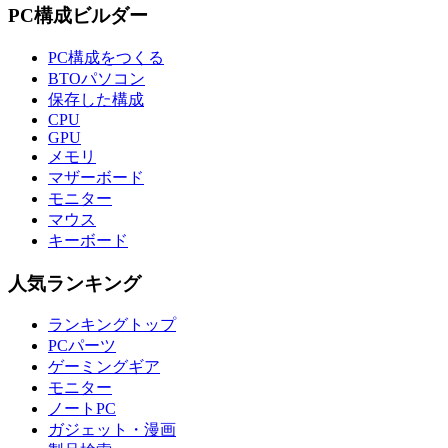
PC構成ビルダー
PC構成をつくる
BTOパソコン
保存した構成
CPU
GPU
メモリ
マザーボード
モニター
マウス
キーボード
人気ランキング
ランキングトップ
PCパーツ
ゲーミングギア
モニター
ノートPC
ガジェット・漫画