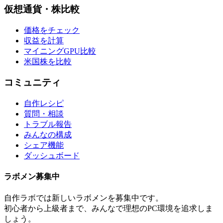
仮想通貨・株比較
価格をチェック
収益を計算
マイニングGPU比較
米国株を比較
コミュニティ
自作レシピ
質問・相談
トラブル報告
みんなの構成
シェア機能
ダッシュボード
ラボメン
募集中
自作ラボ
では新しい
ラボメン
を募集中です。
初心者から上級者まで、みんなで理想のPC環境を追求しま
しょう。