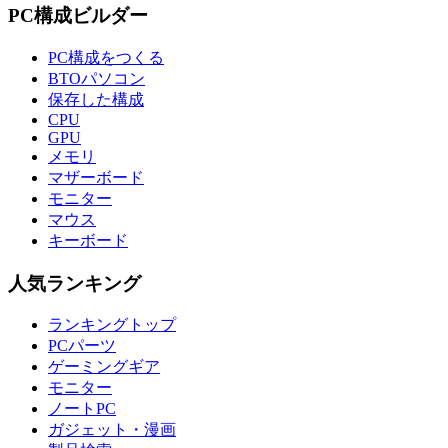
PC構成ビルダー
PC構成をつくる
BTOパソコン
保存した構成
CPU
GPU
メモリ
マザーボード
モニター
マウス
キーボード
人気ランキング
ランキングトップ
PCパーツ
ゲーミングギア
モニター
ノートPC
ガジェット・漫画