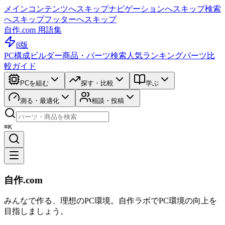
メインコンテンツへスキップ
ナビゲーションへスキップ
検索
へスキップ
フッターへスキップ
自作.com 用語集
β版
PC構成ビルダー
商品・パーツ検索
人気ランキング
パーツ比
較ガイド
PCを組む
探す・比較
学ぶ
測る・最適化
相談・投稿
⌘K
自作.com
みんなで作る、理想のPC環境
。
自作ラボ
でPC環境の向上を
目指しましょう。