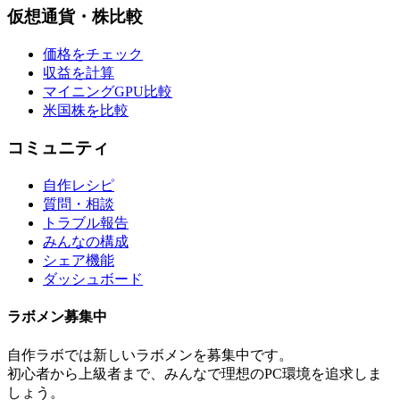
仮想通貨・株比較
価格をチェック
収益を計算
マイニングGPU比較
米国株を比較
コミュニティ
自作レシピ
質問・相談
トラブル報告
みんなの構成
シェア機能
ダッシュボード
ラボメン
募集中
自作ラボ
では新しい
ラボメン
を募集中です。
初心者から上級者まで、みんなで理想のPC環境を追求しま
しょう。