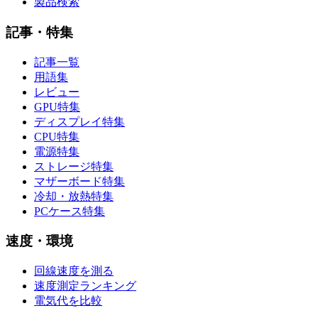
製品検索
記事・特集
記事一覧
用語集
レビュー
GPU特集
ディスプレイ特集
CPU特集
電源特集
ストレージ特集
マザーボード特集
冷却・放熱特集
PCケース特集
速度・環境
回線速度を測る
速度測定ランキング
電気代を比較