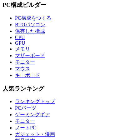
PC構成ビルダー
PC構成をつくる
BTOパソコン
保存した構成
CPU
GPU
メモリ
マザーボード
モニター
マウス
キーボード
人気ランキング
ランキングトップ
PCパーツ
ゲーミングギア
モニター
ノートPC
ガジェット・漫画