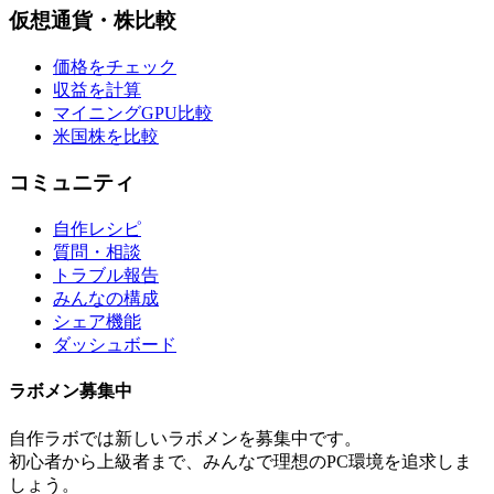
仮想通貨・株比較
価格をチェック
収益を計算
マイニングGPU比較
米国株を比較
コミュニティ
自作レシピ
質問・相談
トラブル報告
みんなの構成
シェア機能
ダッシュボード
ラボメン
募集中
自作ラボ
では新しい
ラボメン
を募集中です。
初心者から上級者まで、みんなで理想のPC環境を追求しま
しょう。