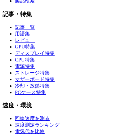
製品検索
記事・特集
記事一覧
用語集
レビュー
GPU特集
ディスプレイ特集
CPU特集
電源特集
ストレージ特集
マザーボード特集
冷却・放熱特集
PCケース特集
速度・環境
回線速度を測る
速度測定ランキング
電気代を比較