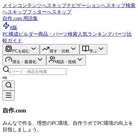
メインコンテンツへスキップ
ナビゲーションへスキップ
検索
へスキップ
フッターへスキップ
自作.com 用語集
β版
PC構成ビルダー
商品・パーツ検索
人気ランキング
パーツ比
較ガイド
PCを組む
探す・比較
学ぶ
測る・最適化
相談・投稿
⌘K
自作.com
みんなで作る、理想のPC環境
。
自作ラボ
でPC環境の向上を
目指しましょう。