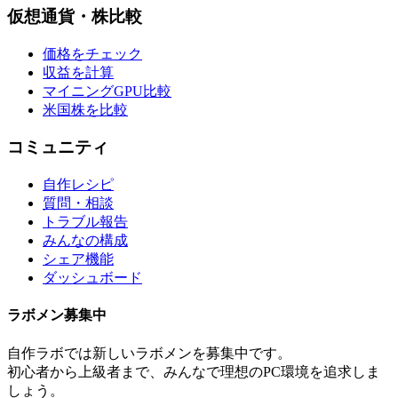
仮想通貨・株比較
価格をチェック
収益を計算
マイニングGPU比較
米国株を比較
コミュニティ
自作レシピ
質問・相談
トラブル報告
みんなの構成
シェア機能
ダッシュボード
ラボメン
募集中
自作ラボ
では新しい
ラボメン
を募集中です。
初心者から上級者まで、みんなで理想のPC環境を追求しま
しょう。