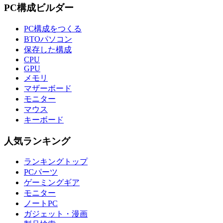
PC構成ビルダー
PC構成をつくる
BTOパソコン
保存した構成
CPU
GPU
メモリ
マザーボード
モニター
マウス
キーボード
人気ランキング
ランキングトップ
PCパーツ
ゲーミングギア
モニター
ノートPC
ガジェット・漫画