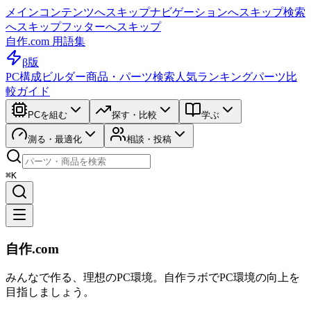
メインコンテンツへスキップ
ナビゲーションへスキップ
検索
へスキップ
フッターへスキップ
自作.com 用語集
β版
PC構成ビルダー
商品・パーツ検索
人気ランキング
パーツ比
較ガイド
PCを組む
探す・比較
学ぶ
測る・最適化
相談・投稿
⌘K
自作.com
みんなで作る、理想のPC環境
。
自作ラボ
でPC環境の向上を
目指しましょう。