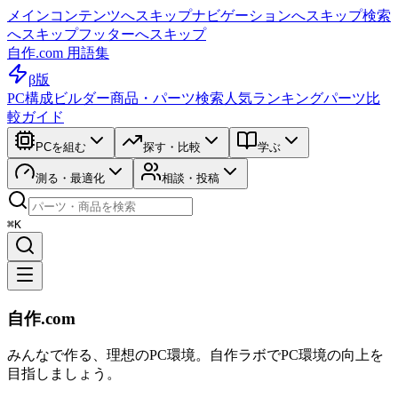
メインコンテンツへスキップ
ナビゲーションへスキップ
検索
へスキップ
フッターへスキップ
自作.com 用語集
β版
PC構成ビルダー
商品・パーツ検索
人気ランキング
パーツ比
較ガイド
PCを組む
探す・比較
学ぶ
測る・最適化
相談・投稿
⌘K
自作.com
みんなで作る、理想のPC環境
。
自作ラボ
でPC環境の向上を
目指しましょう。