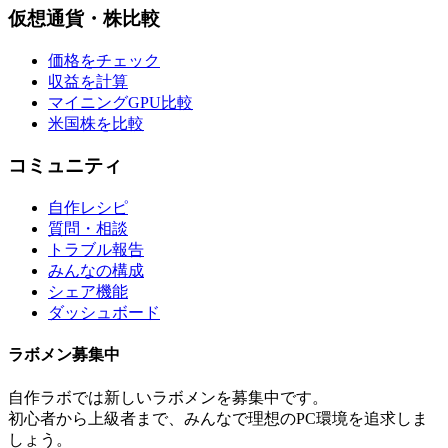
仮想通貨・株比較
価格をチェック
収益を計算
マイニングGPU比較
米国株を比較
コミュニティ
自作レシピ
質問・相談
トラブル報告
みんなの構成
シェア機能
ダッシュボード
ラボメン
募集中
自作ラボ
では新しい
ラボメン
を募集中です。
初心者から上級者まで、みんなで理想のPC環境を追求しま
しょう。