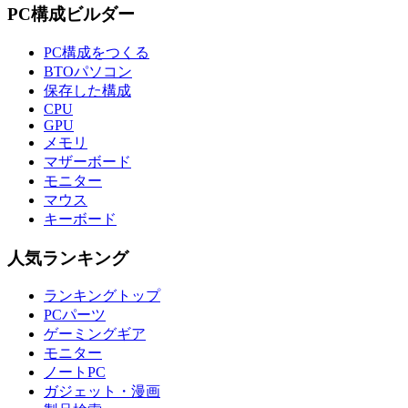
PC構成ビルダー
PC構成をつくる
BTOパソコン
保存した構成
CPU
GPU
メモリ
マザーボード
モニター
マウス
キーボード
人気ランキング
ランキングトップ
PCパーツ
ゲーミングギア
モニター
ノートPC
ガジェット・漫画