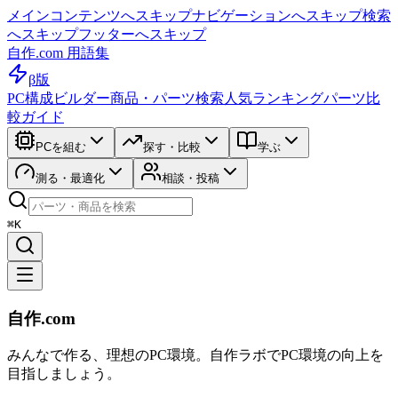
メインコンテンツへスキップ
ナビゲーションへスキップ
検索
へスキップ
フッターへスキップ
自作.com 用語集
β版
PC構成ビルダー
商品・パーツ検索
人気ランキング
パーツ比
較ガイド
PCを組む
探す・比較
学ぶ
測る・最適化
相談・投稿
⌘K
自作.com
みんなで作る、理想のPC環境
。
自作ラボ
でPC環境の向上を
目指しましょう。