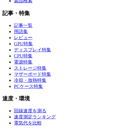
製品検索
記事・特集
記事一覧
用語集
レビュー
GPU特集
ディスプレイ特集
CPU特集
電源特集
ストレージ特集
マザーボード特集
冷却・放熱特集
PCケース特集
速度・環境
回線速度を測る
速度測定ランキング
電気代を比較