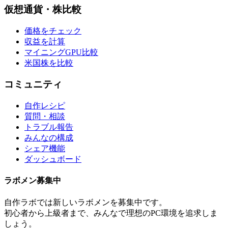
仮想通貨・株比較
価格をチェック
収益を計算
マイニングGPU比較
米国株を比較
コミュニティ
自作レシピ
質問・相談
トラブル報告
みんなの構成
シェア機能
ダッシュボード
ラボメン
募集中
自作ラボ
では新しい
ラボメン
を募集中です。
初心者から上級者まで、みんなで理想のPC環境を追求しま
しょう。