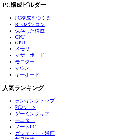
PC構成ビルダー
PC構成をつくる
BTOパソコン
保存した構成
CPU
GPU
メモリ
マザーボード
モニター
マウス
キーボード
人気ランキング
ランキングトップ
PCパーツ
ゲーミングギア
モニター
ノートPC
ガジェット・漫画