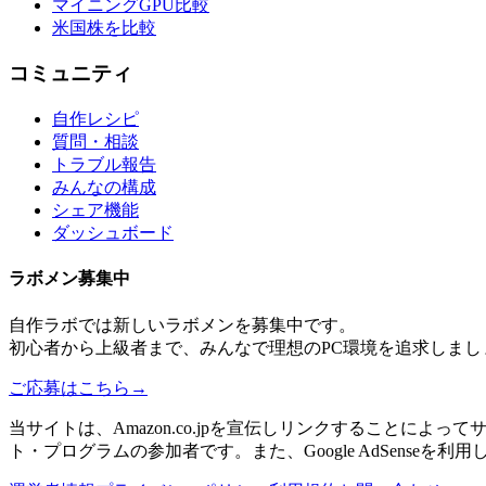
マイニングGPU比較
米国株を比較
コミュニティ
自作レシピ
質問・相談
トラブル報告
みんなの構成
シェア機能
ダッシュボード
ラボメン
募集中
自作ラボ
では新しい
ラボメン
を募集中です。
初心者から上級者まで、みんなで理想のPC環境を追求しまし
ご応募はこちら
→
当サイトは、Amazon.co.jpを宣伝しリンクすることに
ト・プログラムの参加者です。また、Google AdSenseを