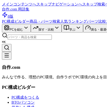
メインコンテンツへスキップ
ナビゲーションへスキップ
検索
自作.com 用語集
β版
PC構成ビルダー
商品・パーツ検索
人気ランキング
パーツ比較
PCを組む
探す・比較
学ぶ
測る・最適
⌘K
自作.com
みんなで作る、理想のPC環境
。
自作ラボ
でPC環境の向上を
PC構成ビルダー
PC構成をつくる
BTOパソコン