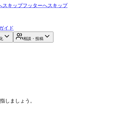
へスキップ
フッターへスキップ
ガイド
化
相談・投稿
目指しましょう。