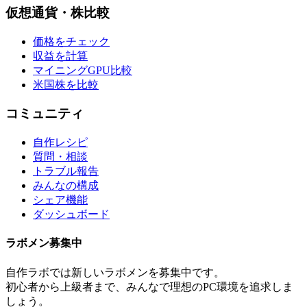
仮想通貨・株比較
価格をチェック
収益を計算
マイニングGPU比較
米国株を比較
コミュニティ
自作レシピ
質問・相談
トラブル報告
みんなの構成
シェア機能
ダッシュボード
ラボメン
募集中
自作ラボ
では新しい
ラボメン
を募集中です。
初心者から上級者まで、みんなで理想のPC環境を追求しま
しょう。