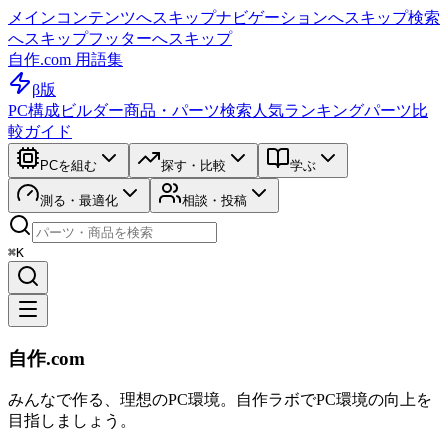
メインコンテンツへスキップ
ナビゲーションへスキップ
検索
へスキップ
フッターへスキップ
自作.com 用語集
β版
PC構成ビルダー
商品・パーツ検索
人気ランキング
パーツ比
較ガイド
PCを組む
探す・比較
学ぶ
測る・最適化
相談・投稿
⌘K
自作.com
みんなで作る、理想のPC環境
。
自作ラボ
でPC環境の向上を
目指しましょう。