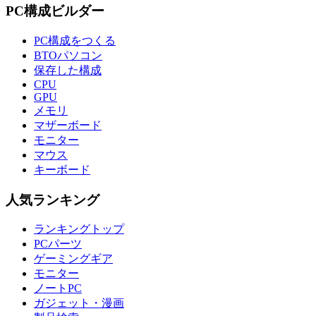
PC構成ビルダー
PC構成をつくる
BTOパソコン
保存した構成
CPU
GPU
メモリ
マザーボード
モニター
マウス
キーボード
人気ランキング
ランキングトップ
PCパーツ
ゲーミングギア
モニター
ノートPC
ガジェット・漫画