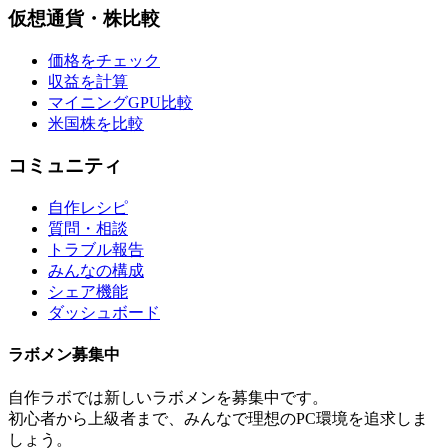
仮想通貨・株比較
価格をチェック
収益を計算
マイニングGPU比較
米国株を比較
コミュニティ
自作レシピ
質問・相談
トラブル報告
みんなの構成
シェア機能
ダッシュボード
ラボメン
募集中
自作ラボ
では新しい
ラボメン
を募集中です。
初心者から上級者まで、みんなで理想のPC環境を追求しま
しょう。