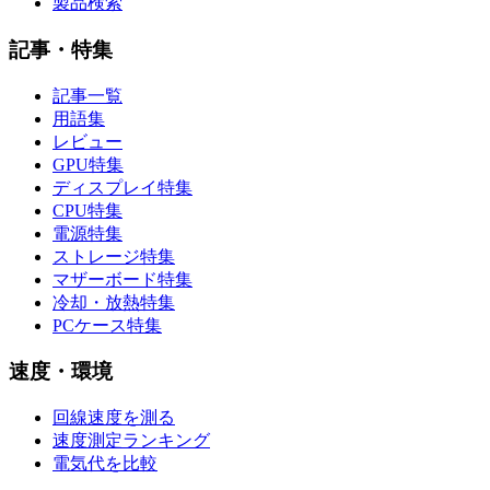
製品検索
記事・特集
記事一覧
用語集
レビュー
GPU特集
ディスプレイ特集
CPU特集
電源特集
ストレージ特集
マザーボード特集
冷却・放熱特集
PCケース特集
速度・環境
回線速度を測る
速度測定ランキング
電気代を比較