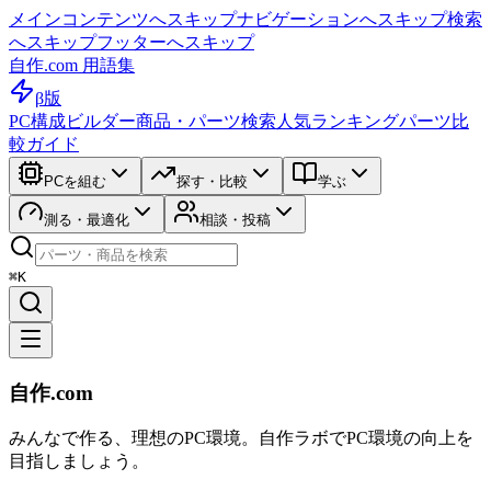
メインコンテンツへスキップ
ナビゲーションへスキップ
検索
へスキップ
フッターへスキップ
自作.com 用語集
β版
PC構成ビルダー
商品・パーツ検索
人気ランキング
パーツ比
較ガイド
PCを組む
探す・比較
学ぶ
測る・最適化
相談・投稿
⌘K
自作.com
みんなで作る、理想のPC環境
。
自作ラボ
でPC環境の向上を
目指しましょう。