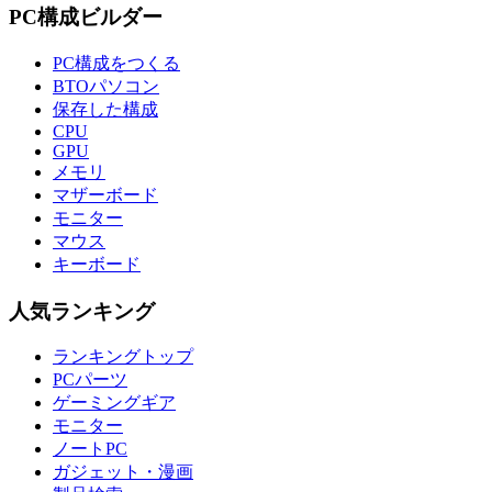
PC構成ビルダー
PC構成をつくる
BTOパソコン
保存した構成
CPU
GPU
メモリ
マザーボード
モニター
マウス
キーボード
人気ランキング
ランキングトップ
PCパーツ
ゲーミングギア
モニター
ノートPC
ガジェット・漫画