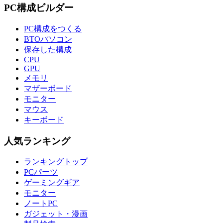
PC構成ビルダー
PC構成をつくる
BTOパソコン
保存した構成
CPU
GPU
メモリ
マザーボード
モニター
マウス
キーボード
人気ランキング
ランキングトップ
PCパーツ
ゲーミングギア
モニター
ノートPC
ガジェット・漫画