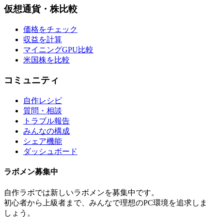
仮想通貨・株比較
価格をチェック
収益を計算
マイニングGPU比較
米国株を比較
コミュニティ
自作レシピ
質問・相談
トラブル報告
みんなの構成
シェア機能
ダッシュボード
ラボメン
募集中
自作ラボ
では新しい
ラボメン
を募集中です。
初心者から上級者まで、みんなで理想のPC環境を追求しま
しょう。