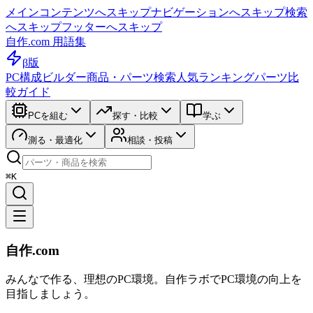
メインコンテンツへスキップ
ナビゲーションへスキップ
検索
へスキップ
フッターへスキップ
自作.com 用語集
β版
PC構成ビルダー
商品・パーツ検索
人気ランキング
パーツ比
較ガイド
PCを組む
探す・比較
学ぶ
測る・最適化
相談・投稿
⌘K
自作.com
みんなで作る、理想のPC環境
。
自作ラボ
でPC環境の向上を
目指しましょう。