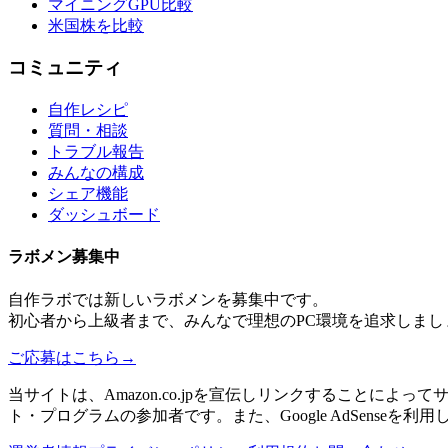
マイニングGPU比較
米国株を比較
コミュニティ
自作レシピ
質問・相談
トラブル報告
みんなの構成
シェア機能
ダッシュボード
ラボメン
募集中
自作ラボ
では新しい
ラボメン
を募集中です。
初心者から上級者まで、みんなで理想のPC環境を追求しまし
ご応募はこちら
→
当サイトは、Amazon.co.jpを宣伝しリンクすることに
ト・プログラムの参加者です。また、Google AdSenseを