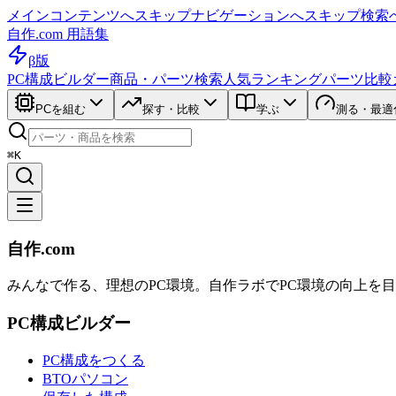
メインコンテンツへスキップ
ナビゲーションへスキップ
検索
自作.com 用語集
β版
PC構成ビルダー
商品・パーツ検索
人気ランキング
パーツ比較
PCを組む
探す・比較
学ぶ
測る・最適
⌘K
自作.com
みんなで作る、理想のPC環境
。
自作ラボ
でPC環境の向上を
PC構成ビルダー
PC構成をつくる
BTOパソコン