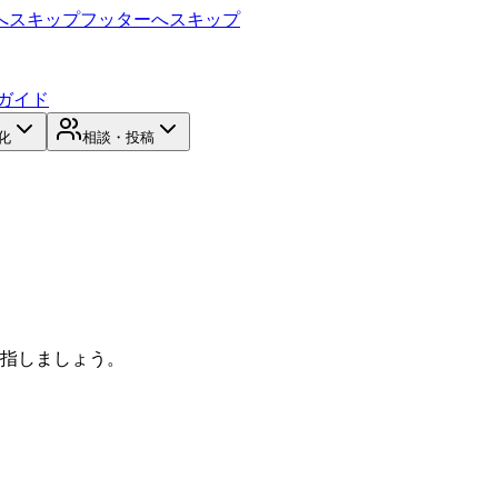
へスキップ
フッターへスキップ
ガイド
化
相談・投稿
目指しましょう。