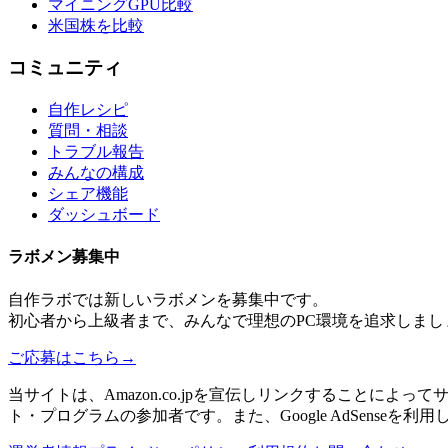
マイニングGPU比較
米国株を比較
コミュニティ
自作レシピ
質問・相談
トラブル報告
みんなの構成
シェア機能
ダッシュボード
ラボメン
募集中
自作ラボ
では新しい
ラボメン
を募集中です。
初心者から上級者まで、みんなで理想のPC環境を追求しまし
ご応募はこちら
→
当サイトは、Amazon.co.jpを宣伝しリンクすることに
ト・プログラムの参加者です。また、Google AdSenseを