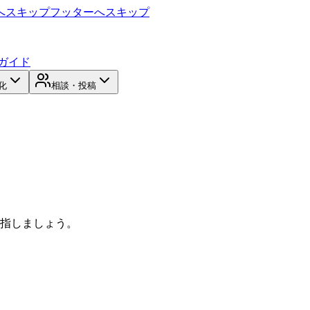
へスキップ
フッターへスキップ
ガイド
化
相談・投稿
目指しましょう。