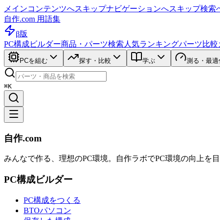
メインコンテンツへスキップ
ナビゲーションへスキップ
検索
自作.com 用語集
β版
PC構成ビルダー
商品・パーツ検索
人気ランキング
パーツ比較
PCを組む
探す・比較
学ぶ
測る・最適
⌘K
自作.com
みんなで作る、理想のPC環境
。
自作ラボ
でPC環境の向上を
PC構成ビルダー
PC構成をつくる
BTOパソコン