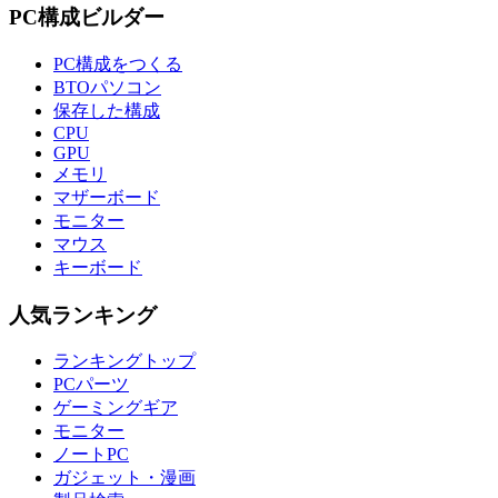
PC構成ビルダー
PC構成をつくる
BTOパソコン
保存した構成
CPU
GPU
メモリ
マザーボード
モニター
マウス
キーボード
人気ランキング
ランキングトップ
PCパーツ
ゲーミングギア
モニター
ノートPC
ガジェット・漫画