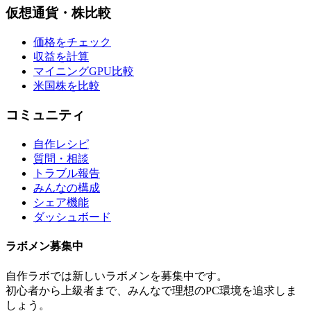
仮想通貨・株比較
価格をチェック
収益を計算
マイニングGPU比較
米国株を比較
コミュニティ
自作レシピ
質問・相談
トラブル報告
みんなの構成
シェア機能
ダッシュボード
ラボメン
募集中
自作ラボ
では新しい
ラボメン
を募集中です。
初心者から上級者まで、みんなで理想のPC環境を追求しま
しょう。