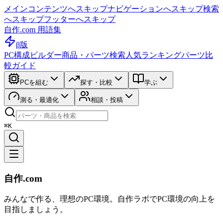
メインコンテンツへスキップ
ナビゲーションへスキップ
検索
へスキップ
フッターへスキップ
自作.com 用語集
β版
PC構成ビルダー
商品・パーツ検索
人気ランキング
パーツ比
較ガイド
PCを組む
探す・比較
学ぶ
測る・最適化
相談・投稿
⌘K
自作.com
みんなで作る、理想のPC環境
。
自作ラボ
でPC環境の向上を
目指しましょう。