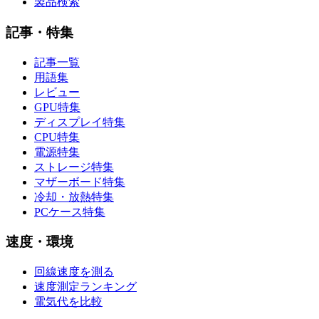
製品検索
記事・特集
記事一覧
用語集
レビュー
GPU特集
ディスプレイ特集
CPU特集
電源特集
ストレージ特集
マザーボード特集
冷却・放熱特集
PCケース特集
速度・環境
回線速度を測る
速度測定ランキング
電気代を比較