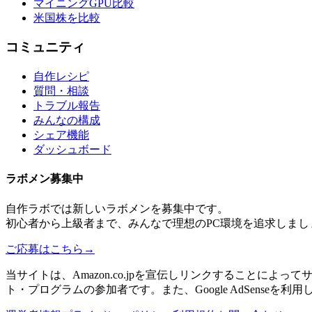
マイニングGPU比較
米国株を比較
コミュニティ
自作レシピ
質問・相談
トラブル報告
みんなの構成
シェア機能
ダッシュボード
ラボメン
募集中
自作ラボ
では新しい
ラボメン
を募集中です。
初心者から上級者まで、みんなで理想のPC環境を追求しまし
ご応募はこちら
→
当サイトは、Amazon.co.jpを宣伝しリンクすることに
ト・プログラムの参加者です。また、Google AdSenseを