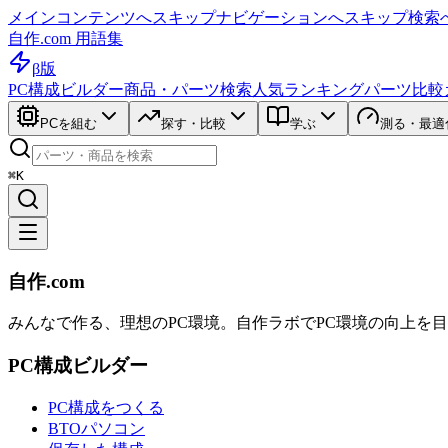
メインコンテンツへスキップ
ナビゲーションへスキップ
検索
自作.com 用語集
β版
PC構成ビルダー
商品・パーツ検索
人気ランキング
パーツ比較
PCを組む
探す・比較
学ぶ
測る・最適
⌘K
自作.com
みんなで作る、理想のPC環境
。
自作ラボ
でPC環境の向上を
PC構成ビルダー
PC構成をつくる
BTOパソコン