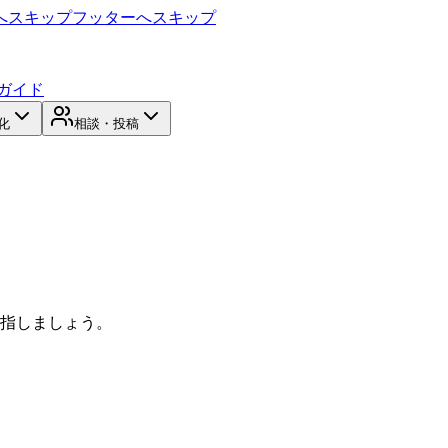
へスキップ
フッターへスキップ
ガイド
化
相談・投稿
目指しましょう。