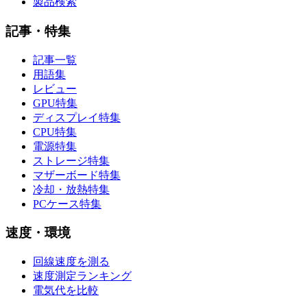
製品検索
記事・特集
記事一覧
用語集
レビュー
GPU特集
ディスプレイ特集
CPU特集
電源特集
ストレージ特集
マザーボード特集
冷却・放熱特集
PCケース特集
速度・環境
回線速度を測る
速度測定ランキング
電気代を比較