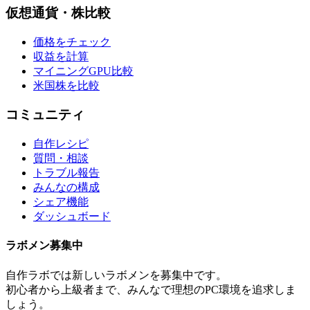
仮想通貨・株比較
価格をチェック
収益を計算
マイニングGPU比較
米国株を比較
コミュニティ
自作レシピ
質問・相談
トラブル報告
みんなの構成
シェア機能
ダッシュボード
ラボメン
募集中
自作ラボ
では新しい
ラボメン
を募集中です。
初心者から上級者まで、みんなで理想のPC環境を追求しま
しょう。