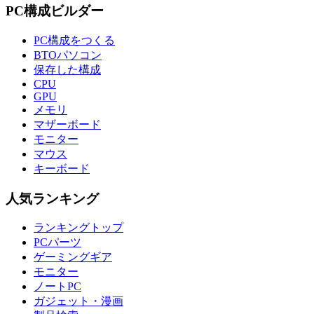
PC構成ビルダー
PC構成をつくる
BTOパソコン
保存した構成
CPU
GPU
メモリ
マザーボード
モニター
マウス
キーボード
人気ランキング
ランキングトップ
PCパーツ
ゲーミングギア
モニター
ノートPC
ガジェット・漫画