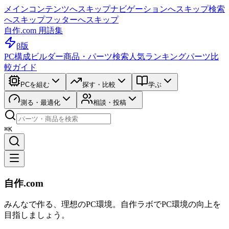
メインコンテンツへスキップ
ナビゲーションへスキップ
検索
へスキップ
フッターへスキップ
自作.com 用語集
β版
PC構成ビルダー
商品・パーツ検索
人気ランキング
パーツ比
較ガイド
PCを組む
探す・比較
学ぶ
測る・最適化
相談・投稿
⌘K
自作.com
みんなで作る、理想のPC環境
。
自作ラボ
でPC環境の向上を
目指しましょう。