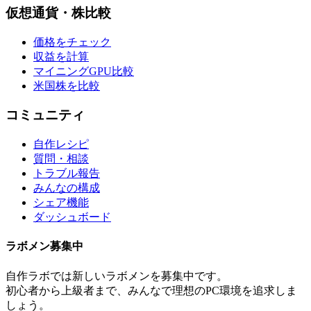
仮想通貨・株比較
価格をチェック
収益を計算
マイニングGPU比較
米国株を比較
コミュニティ
自作レシピ
質問・相談
トラブル報告
みんなの構成
シェア機能
ダッシュボード
ラボメン
募集中
自作ラボ
では新しい
ラボメン
を募集中です。
初心者から上級者まで、みんなで理想のPC環境を追求しま
しょう。