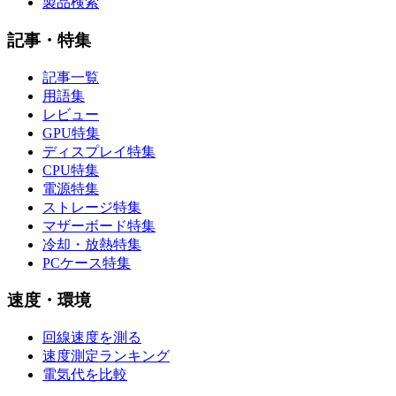
製品検索
記事・特集
記事一覧
用語集
レビュー
GPU特集
ディスプレイ特集
CPU特集
電源特集
ストレージ特集
マザーボード特集
冷却・放熱特集
PCケース特集
速度・環境
回線速度を測る
速度測定ランキング
電気代を比較