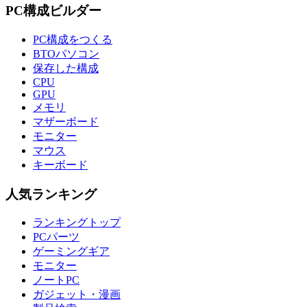
PC構成ビルダー
PC構成をつくる
BTOパソコン
保存した構成
CPU
GPU
メモリ
マザーボード
モニター
マウス
キーボード
人気ランキング
ランキングトップ
PCパーツ
ゲーミングギア
モニター
ノートPC
ガジェット・漫画