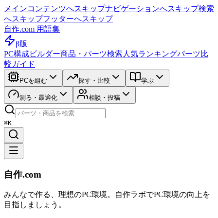
メインコンテンツへスキップ
ナビゲーションへスキップ
検索
へスキップ
フッターへスキップ
自作.com 用語集
β版
PC構成ビルダー
商品・パーツ検索
人気ランキング
パーツ比
較ガイド
PCを組む
探す・比較
学ぶ
測る・最適化
相談・投稿
⌘K
自作.com
みんなで作る、理想のPC環境
。
自作ラボ
でPC環境の向上を
目指しましょう。