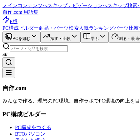
メインコンテンツへスキップ
ナビゲーションへスキップ
検索
自作.com 用語集
β版
PC構成ビルダー
商品・パーツ検索
人気ランキング
パーツ比較
PCを組む
探す・比較
学ぶ
測る・最適
⌘K
自作.com
みんなで作る、理想のPC環境
。
自作ラボ
でPC環境の向上を
PC構成ビルダー
PC構成をつくる
BTOパソコン