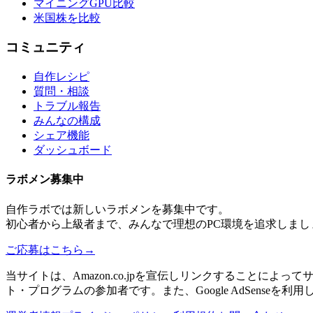
マイニングGPU比較
米国株を比較
コミュニティ
自作レシピ
質問・相談
トラブル報告
みんなの構成
シェア機能
ダッシュボード
ラボメン
募集中
自作ラボ
では新しい
ラボメン
を募集中です。
初心者から上級者まで、みんなで理想のPC環境を追求しまし
ご応募はこちら
→
当サイトは、Amazon.co.jpを宣伝しリンクすることに
ト・プログラムの参加者です。また、Google AdSenseを