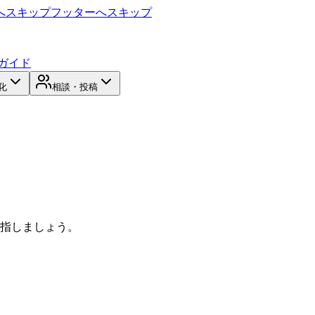
へスキップ
フッターへスキップ
ガイド
化
相談・投稿
目指しましょう。