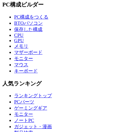
PC構成ビルダー
PC構成をつくる
BTOパソコン
保存した構成
CPU
GPU
メモリ
マザーボード
モニター
マウス
キーボード
人気ランキング
ランキングトップ
PCパーツ
ゲーミングギア
モニター
ノートPC
ガジェット・漫画