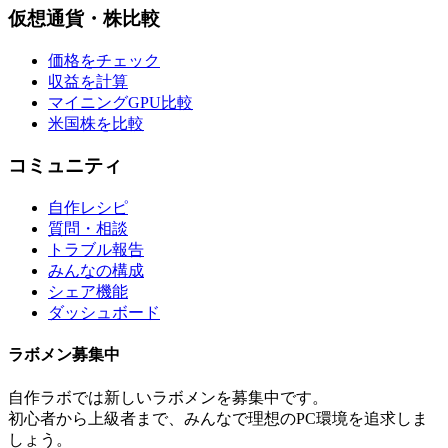
仮想通貨・株比較
価格をチェック
収益を計算
マイニングGPU比較
米国株を比較
コミュニティ
自作レシピ
質問・相談
トラブル報告
みんなの構成
シェア機能
ダッシュボード
ラボメン
募集中
自作ラボ
では新しい
ラボメン
を募集中です。
初心者から上級者まで、みんなで理想のPC環境を追求しま
しょう。