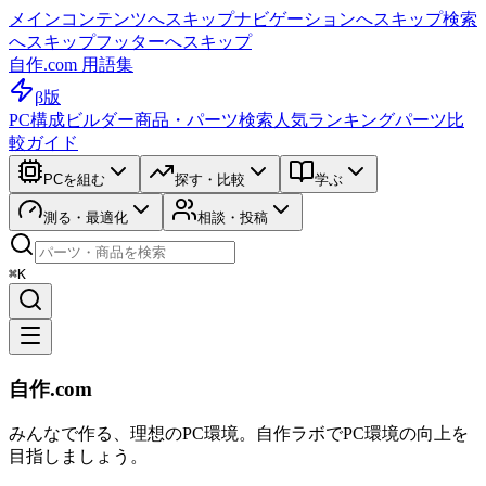
メインコンテンツへスキップ
ナビゲーションへスキップ
検索
へスキップ
フッターへスキップ
自作.com 用語集
β版
PC構成ビルダー
商品・パーツ検索
人気ランキング
パーツ比
較ガイド
PCを組む
探す・比較
学ぶ
測る・最適化
相談・投稿
⌘K
自作.com
みんなで作る、理想のPC環境
。
自作ラボ
でPC環境の向上を
目指しましょう。