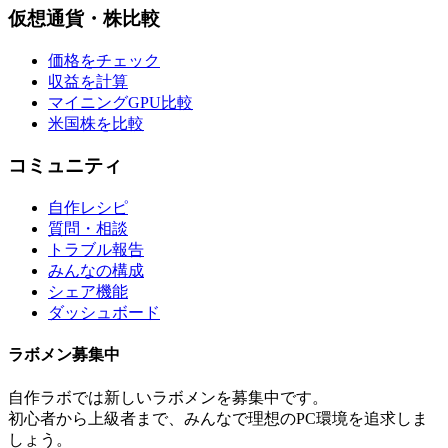
仮想通貨・株比較
価格をチェック
収益を計算
マイニングGPU比較
米国株を比較
コミュニティ
自作レシピ
質問・相談
トラブル報告
みんなの構成
シェア機能
ダッシュボード
ラボメン
募集中
自作ラボ
では新しい
ラボメン
を募集中です。
初心者から上級者まで、みんなで理想のPC環境を追求しま
しょう。