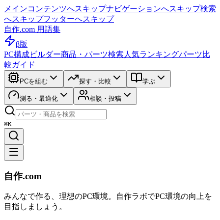
メインコンテンツへスキップ
ナビゲーションへスキップ
検索
へスキップ
フッターへスキップ
自作.com 用語集
β版
PC構成ビルダー
商品・パーツ検索
人気ランキング
パーツ比
較ガイド
PCを組む
探す・比較
学ぶ
測る・最適化
相談・投稿
⌘K
自作.com
みんなで作る、理想のPC環境
。
自作ラボ
でPC環境の向上を
目指しましょう。