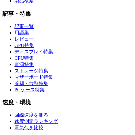
製品検索
記事・特集
記事一覧
用語集
レビュー
GPU特集
ディスプレイ特集
CPU特集
電源特集
ストレージ特集
マザーボード特集
冷却・放熱特集
PCケース特集
速度・環境
回線速度を測る
速度測定ランキング
電気代を比較