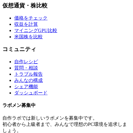
仮想通貨・株比較
価格をチェック
収益を計算
マイニングGPU比較
米国株を比較
コミュニティ
自作レシピ
質問・相談
トラブル報告
みんなの構成
シェア機能
ダッシュボード
ラボメン
募集中
自作ラボ
では新しい
ラボメン
を募集中です。
初心者から上級者まで、みんなで理想のPC環境を追求しま
しょう。