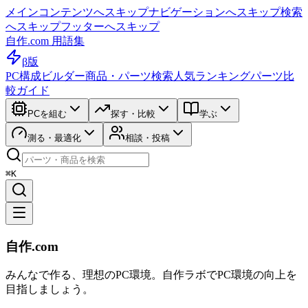
メインコンテンツへスキップ
ナビゲーションへスキップ
検索
へスキップ
フッターへスキップ
自作.com 用語集
β版
PC構成ビルダー
商品・パーツ検索
人気ランキング
パーツ比
較ガイド
PCを組む
探す・比較
学ぶ
測る・最適化
相談・投稿
⌘K
自作.com
みんなで作る、理想のPC環境
。
自作ラボ
でPC環境の向上を
目指しましょう。