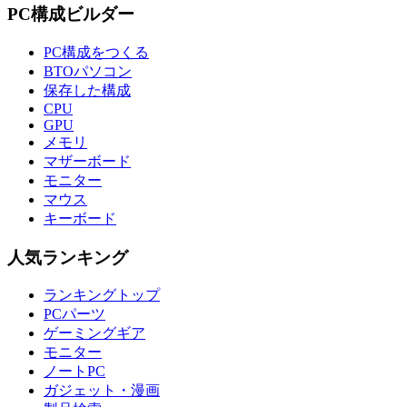
PC構成ビルダー
PC構成をつくる
BTOパソコン
保存した構成
CPU
GPU
メモリ
マザーボード
モニター
マウス
キーボード
人気ランキング
ランキングトップ
PCパーツ
ゲーミングギア
モニター
ノートPC
ガジェット・漫画