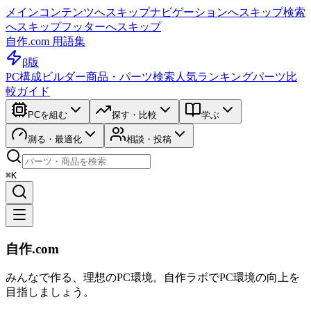
メインコンテンツへスキップ
ナビゲーションへスキップ
検索
へスキップ
フッターへスキップ
自作.com 用語集
β版
PC構成ビルダー
商品・パーツ検索
人気ランキング
パーツ比
較ガイド
PCを組む
探す・比較
学ぶ
測る・最適化
相談・投稿
⌘K
自作.com
みんなで作る、理想のPC環境
。
自作ラボ
でPC環境の向上を
目指しましょう。