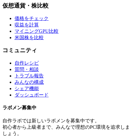
仮想通貨・株比較
価格をチェック
収益を計算
マイニングGPU比較
米国株を比較
コミュニティ
自作レシピ
質問・相談
トラブル報告
みんなの構成
シェア機能
ダッシュボード
ラボメン
募集中
自作ラボ
では新しい
ラボメン
を募集中です。
初心者から上級者まで、みんなで理想のPC環境を追求しま
しょう。