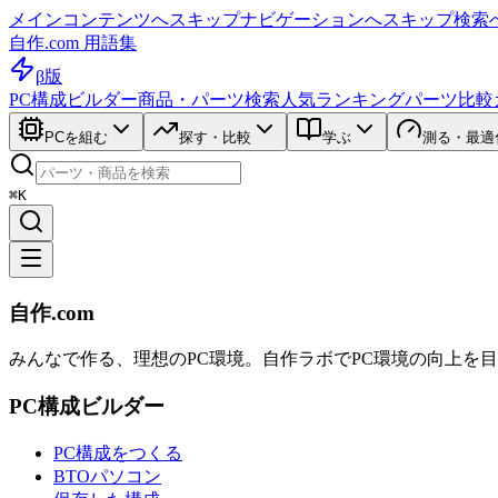
メインコンテンツへスキップ
ナビゲーションへスキップ
検索
自作.com 用語集
β版
PC構成ビルダー
商品・パーツ検索
人気ランキング
パーツ比較
PCを組む
探す・比較
学ぶ
測る・最適
⌘K
自作.com
みんなで作る、理想のPC環境
。
自作ラボ
でPC環境の向上を
PC構成ビルダー
PC構成をつくる
BTOパソコン