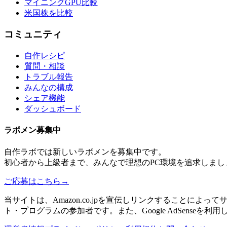
マイニングGPU比較
米国株を比較
コミュニティ
自作レシピ
質問・相談
トラブル報告
みんなの構成
シェア機能
ダッシュボード
ラボメン
募集中
自作ラボ
では新しい
ラボメン
を募集中です。
初心者から上級者まで、みんなで理想のPC環境を追求しまし
ご応募はこちら
→
当サイトは、Amazon.co.jpを宣伝しリンクすることに
ト・プログラムの参加者です。また、Google AdSenseを