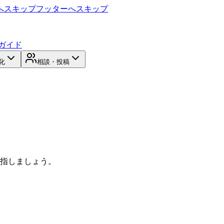
へスキップ
フッターへスキップ
ガイド
化
相談・投稿
目指しましょう。