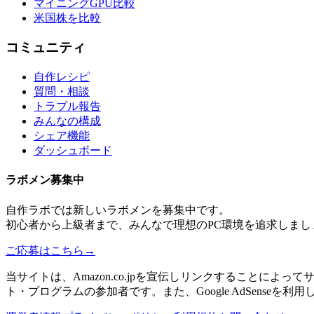
マイニングGPU比較
米国株を比較
コミュニティ
自作レシピ
質問・相談
トラブル報告
みんなの構成
シェア機能
ダッシュボード
ラボメン
募集中
自作ラボ
では新しい
ラボメン
を募集中です。
初心者から上級者まで、みんなで理想のPC環境を追求しまし
ご応募はこちら
→
当サイトは、Amazon.co.jpを宣伝しリンクすることに
ト・プログラムの参加者です。また、Google AdSenseを