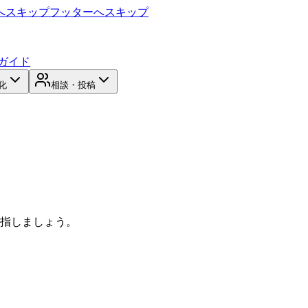
へスキップ
フッターへスキップ
ガイド
化
相談・投稿
目指しましょう。