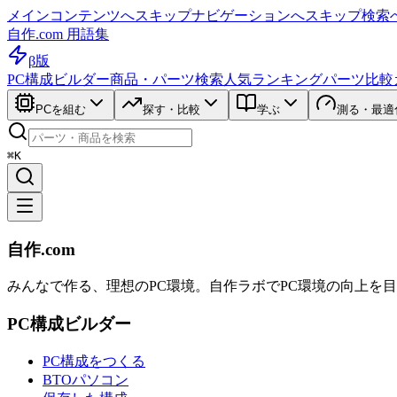
メインコンテンツへスキップ
ナビゲーションへスキップ
検索
自作.com 用語集
β版
PC構成ビルダー
商品・パーツ検索
人気ランキング
パーツ比較
PCを組む
探す・比較
学ぶ
測る・最適
⌘K
自作.com
みんなで作る、理想のPC環境
。
自作ラボ
でPC環境の向上を
PC構成ビルダー
PC構成をつくる
BTOパソコン