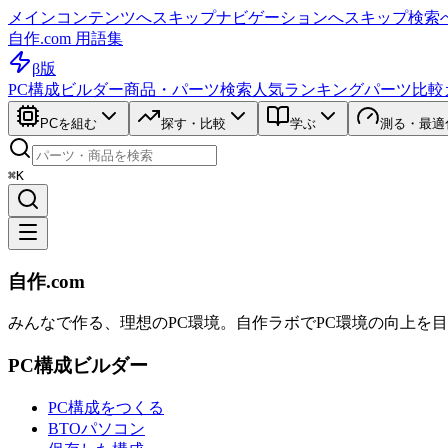
メインコンテンツへスキップ
ナビゲーションへスキップ
検索
自作.com 用語集
β版
PC構成ビルダー
商品・パーツ検索
人気ランキング
パーツ比較
PCを組む
探す・比較
学ぶ
測る・最適
⌘K
自作.com
みんなで作る、理想のPC環境
。
自作ラボ
でPC環境の向上を
PC構成ビルダー
PC構成をつくる
BTOパソコン