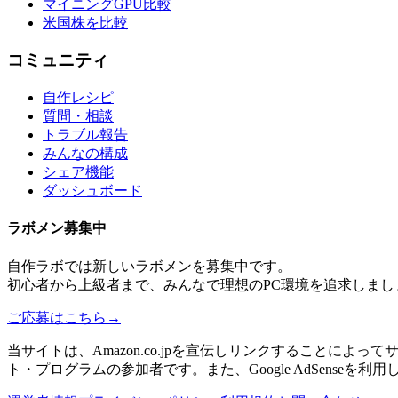
マイニングGPU比較
米国株を比較
コミュニティ
自作レシピ
質問・相談
トラブル報告
みんなの構成
シェア機能
ダッシュボード
ラボメン
募集中
自作ラボ
では新しい
ラボメン
を募集中です。
初心者から上級者まで、みんなで理想のPC環境を追求しまし
ご応募はこちら
→
当サイトは、Amazon.co.jpを宣伝しリンクすることに
ト・プログラムの参加者です。また、Google AdSenseを