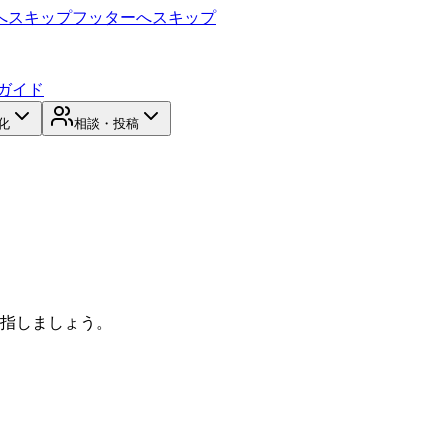
へスキップ
フッターへスキップ
ガイド
化
相談・投稿
目指しましょう。