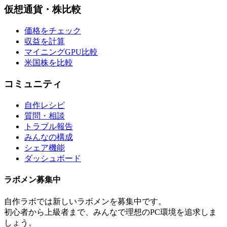
仮想通貨・株比較
価格をチェック
収益を計算
マイニングGPU比較
米国株を比較
コミュニティ
自作レシピ
質問・相談
トラブル報告
みんなの構成
シェア機能
ダッシュボード
ラボメン
募集中
自作ラボ
では新しい
ラボメン
を募集中です。
初心者から上級者まで、みんなで理想のPC環境を追求しま
しょう。