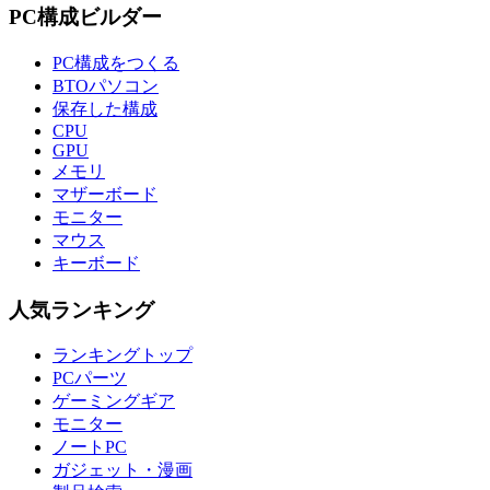
PC構成ビルダー
PC構成をつくる
BTOパソコン
保存した構成
CPU
GPU
メモリ
マザーボード
モニター
マウス
キーボード
人気ランキング
ランキングトップ
PCパーツ
ゲーミングギア
モニター
ノートPC
ガジェット・漫画