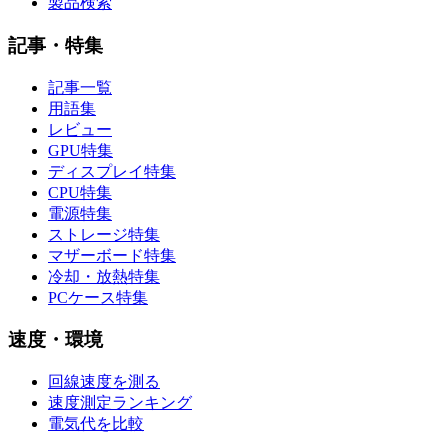
製品検索
記事・特集
記事一覧
用語集
レビュー
GPU特集
ディスプレイ特集
CPU特集
電源特集
ストレージ特集
マザーボード特集
冷却・放熱特集
PCケース特集
速度・環境
回線速度を測る
速度測定ランキング
電気代を比較