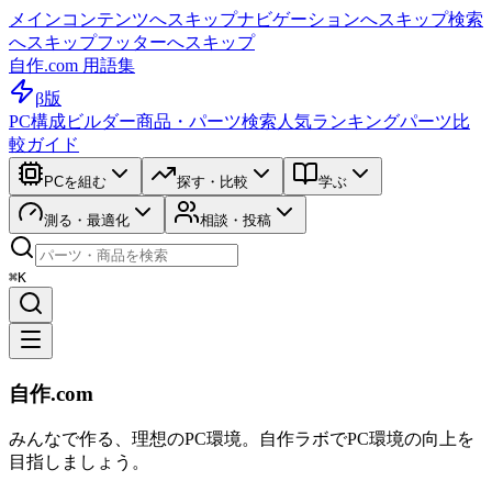
メインコンテンツへスキップ
ナビゲーションへスキップ
検索
へスキップ
フッターへスキップ
自作.com 用語集
β版
PC構成ビルダー
商品・パーツ検索
人気ランキング
パーツ比
較ガイド
PCを組む
探す・比較
学ぶ
測る・最適化
相談・投稿
⌘K
自作.com
みんなで作る、理想のPC環境
。
自作ラボ
でPC環境の向上を
目指しましょう。