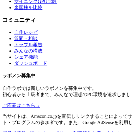
マイニングGPU比較
米国株を比較
コミュニティ
自作レシピ
質問・相談
トラブル報告
みんなの構成
シェア機能
ダッシュボード
ラボメン
募集中
自作ラボ
では新しい
ラボメン
を募集中です。
初心者から上級者まで、みんなで理想のPC環境を追求しまし
ご応募はこちら
→
当サイトは、Amazon.co.jpを宣伝しリンクすることに
ト・プログラムの参加者です。また、Google AdSenseを