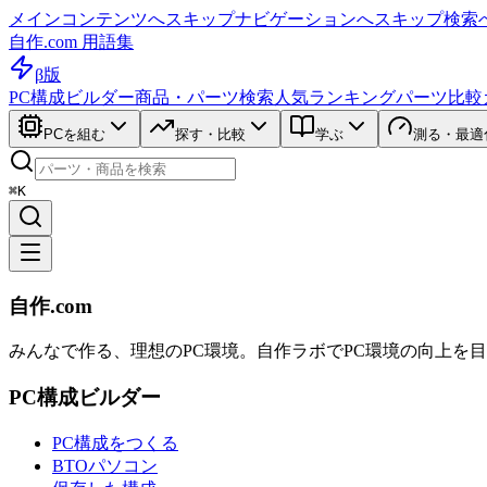
メインコンテンツへスキップ
ナビゲーションへスキップ
検索
自作.com 用語集
β版
PC構成ビルダー
商品・パーツ検索
人気ランキング
パーツ比較
PCを組む
探す・比較
学ぶ
測る・最適
⌘K
自作.com
みんなで作る、理想のPC環境
。
自作ラボ
でPC環境の向上を
PC構成ビルダー
PC構成をつくる
BTOパソコン