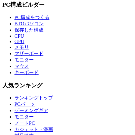
PC構成ビルダー
PC構成をつくる
BTOパソコン
保存した構成
CPU
GPU
メモリ
マザーボード
モニター
マウス
キーボード
人気ランキング
ランキングトップ
PCパーツ
ゲーミングギア
モニター
ノートPC
ガジェット・漫画