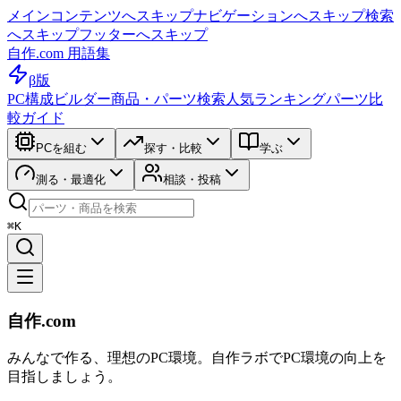
メインコンテンツへスキップ
ナビゲーションへスキップ
検索
へスキップ
フッターへスキップ
自作.com 用語集
β版
PC構成ビルダー
商品・パーツ検索
人気ランキング
パーツ比
較ガイド
PCを組む
探す・比較
学ぶ
測る・最適化
相談・投稿
⌘K
自作.com
みんなで作る、理想のPC環境
。
自作ラボ
でPC環境の向上を
目指しましょう。