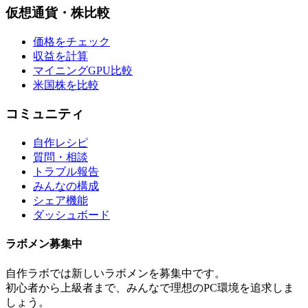
仮想通貨・株比較
価格をチェック
収益を計算
マイニングGPU比較
米国株を比較
コミュニティ
自作レシピ
質問・相談
トラブル報告
みんなの構成
シェア機能
ダッシュボード
ラボメン
募集中
自作ラボ
では新しい
ラボメン
を募集中です。
初心者から上級者まで、みんなで理想のPC環境を追求しま
しょう。