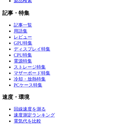
製品検索
記事・特集
記事一覧
用語集
レビュー
GPU特集
ディスプレイ特集
CPU特集
電源特集
ストレージ特集
マザーボード特集
冷却・放熱特集
PCケース特集
速度・環境
回線速度を測る
速度測定ランキング
電気代を比較