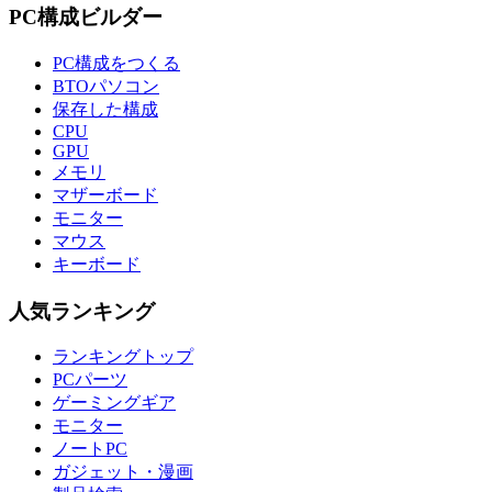
PC構成ビルダー
PC構成をつくる
BTOパソコン
保存した構成
CPU
GPU
メモリ
マザーボード
モニター
マウス
キーボード
人気ランキング
ランキングトップ
PCパーツ
ゲーミングギア
モニター
ノートPC
ガジェット・漫画