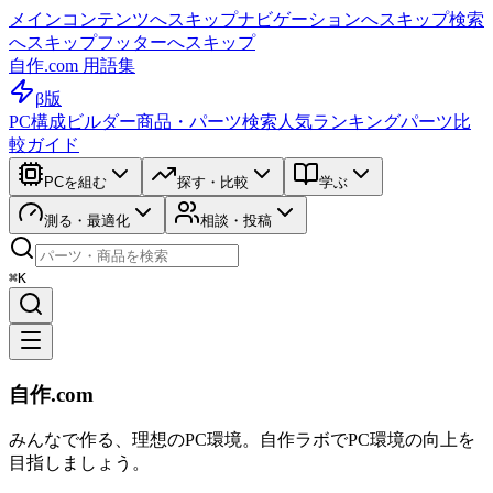
メインコンテンツへスキップ
ナビゲーションへスキップ
検索
へスキップ
フッターへスキップ
自作.com 用語集
β版
PC構成ビルダー
商品・パーツ検索
人気ランキング
パーツ比
較ガイド
PCを組む
探す・比較
学ぶ
測る・最適化
相談・投稿
⌘K
自作.com
みんなで作る、理想のPC環境
。
自作ラボ
でPC環境の向上を
目指しましょう。