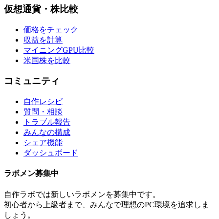
仮想通貨・株比較
価格をチェック
収益を計算
マイニングGPU比較
米国株を比較
コミュニティ
自作レシピ
質問・相談
トラブル報告
みんなの構成
シェア機能
ダッシュボード
ラボメン
募集中
自作ラボ
では新しい
ラボメン
を募集中です。
初心者から上級者まで、みんなで理想のPC環境を追求しま
しょう。