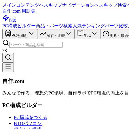
メインコンテンツへスキップ
ナビゲーションへスキップ
検索
自作.com 用語集
β版
PC構成ビルダー
商品・パーツ検索
人気ランキング
パーツ比較
PCを組む
探す・比較
学ぶ
測る・最適
⌘K
自作.com
みんなで作る、理想のPC環境
。
自作ラボ
でPC環境の向上を
PC構成ビルダー
PC構成をつくる
BTOパソコン