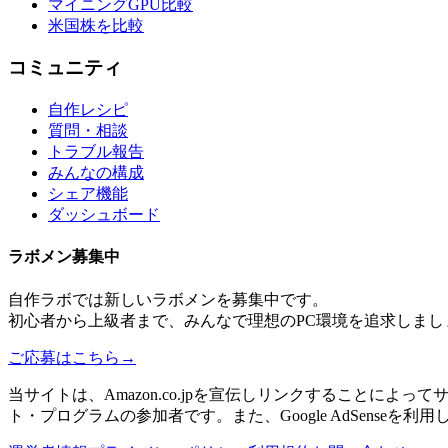
マイニングGPU比較
米国株を比較
コミュニティ
自作レシピ
質問・相談
トラブル報告
みんなの構成
シェア機能
ダッシュボード
ラボメン
募集中
自作ラボ
では新しい
ラボメン
を募集中です。
初心者から上級者まで、みんなで理想のPC環境を追求しまし
ご応募はこちら
→
当サイトは、Amazon.co.jpを宣伝しリンクすることに
ト・プログラムの参加者です。また、Google AdSenseを