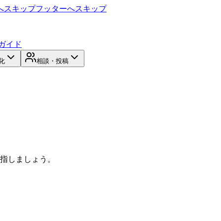
へスキップ
フッターへスキップ
ガイド
化
相談・投稿
目指しましょう。