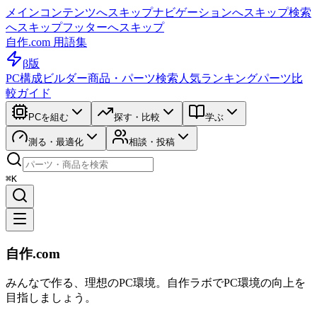
メインコンテンツへスキップ
ナビゲーションへスキップ
検索
へスキップ
フッターへスキップ
自作.com 用語集
β版
PC構成ビルダー
商品・パーツ検索
人気ランキング
パーツ比
較ガイド
PCを組む
探す・比較
学ぶ
測る・最適化
相談・投稿
⌘K
自作.com
みんなで作る、理想のPC環境
。
自作ラボ
でPC環境の向上を
目指しましょう。