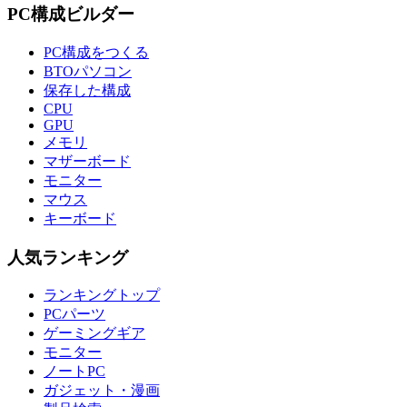
PC構成ビルダー
PC構成をつくる
BTOパソコン
保存した構成
CPU
GPU
メモリ
マザーボード
モニター
マウス
キーボード
人気ランキング
ランキングトップ
PCパーツ
ゲーミングギア
モニター
ノートPC
ガジェット・漫画