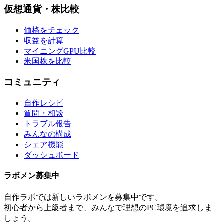
仮想通貨・株比較
価格をチェック
収益を計算
マイニングGPU比較
米国株を比較
コミュニティ
自作レシピ
質問・相談
トラブル報告
みんなの構成
シェア機能
ダッシュボード
ラボメン
募集中
自作ラボ
では新しい
ラボメン
を募集中です。
初心者から上級者まで、みんなで理想のPC環境を追求しま
しょう。