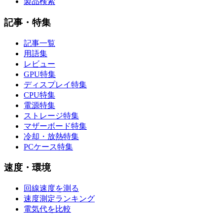
製品検索
記事・特集
記事一覧
用語集
レビュー
GPU特集
ディスプレイ特集
CPU特集
電源特集
ストレージ特集
マザーボード特集
冷却・放熱特集
PCケース特集
速度・環境
回線速度を測る
速度測定ランキング
電気代を比較