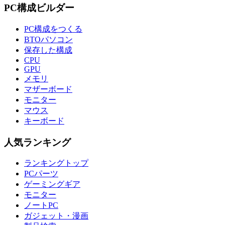
PC構成ビルダー
PC構成をつくる
BTOパソコン
保存した構成
CPU
GPU
メモリ
マザーボード
モニター
マウス
キーボード
人気ランキング
ランキングトップ
PCパーツ
ゲーミングギア
モニター
ノートPC
ガジェット・漫画