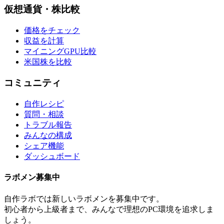
仮想通貨・株比較
価格をチェック
収益を計算
マイニングGPU比較
米国株を比較
コミュニティ
自作レシピ
質問・相談
トラブル報告
みんなの構成
シェア機能
ダッシュボード
ラボメン
募集中
自作ラボ
では新しい
ラボメン
を募集中です。
初心者から上級者まで、みんなで理想のPC環境を追求しま
しょう。