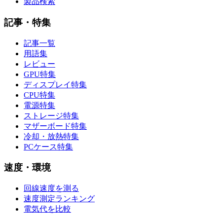
製品検索
記事・特集
記事一覧
用語集
レビュー
GPU特集
ディスプレイ特集
CPU特集
電源特集
ストレージ特集
マザーボード特集
冷却・放熱特集
PCケース特集
速度・環境
回線速度を測る
速度測定ランキング
電気代を比較