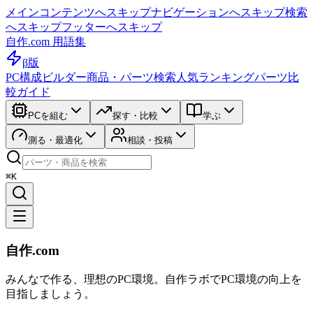
メインコンテンツへスキップ
ナビゲーションへスキップ
検索
へスキップ
フッターへスキップ
自作.com 用語集
β版
PC構成ビルダー
商品・パーツ検索
人気ランキング
パーツ比
較ガイド
PCを組む
探す・比較
学ぶ
測る・最適化
相談・投稿
⌘K
自作.com
みんなで作る、理想のPC環境
。
自作ラボ
でPC環境の向上を
目指しましょう。