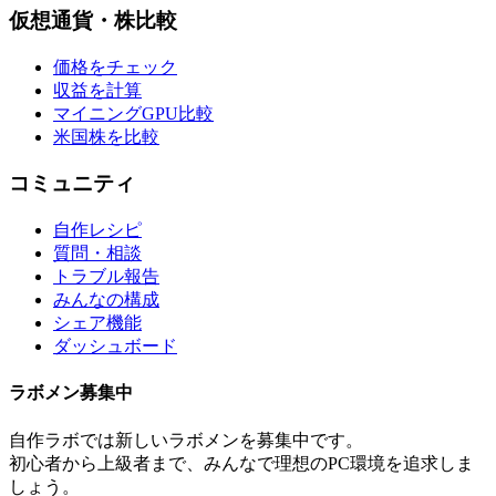
仮想通貨・株比較
価格をチェック
収益を計算
マイニングGPU比較
米国株を比較
コミュニティ
自作レシピ
質問・相談
トラブル報告
みんなの構成
シェア機能
ダッシュボード
ラボメン
募集中
自作ラボ
では新しい
ラボメン
を募集中です。
初心者から上級者まで、みんなで理想のPC環境を追求しま
しょう。