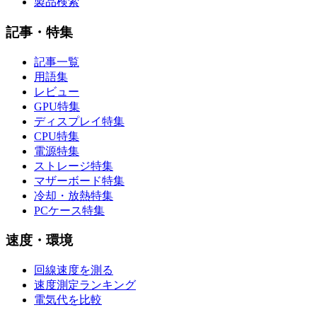
製品検索
記事・特集
記事一覧
用語集
レビュー
GPU特集
ディスプレイ特集
CPU特集
電源特集
ストレージ特集
マザーボード特集
冷却・放熱特集
PCケース特集
速度・環境
回線速度を測る
速度測定ランキング
電気代を比較