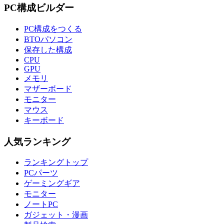
PC構成ビルダー
PC構成をつくる
BTOパソコン
保存した構成
CPU
GPU
メモリ
マザーボード
モニター
マウス
キーボード
人気ランキング
ランキングトップ
PCパーツ
ゲーミングギア
モニター
ノートPC
ガジェット・漫画