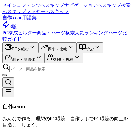
メインコンテンツへスキップ
ナビゲーションへスキップ
検索
へスキップ
フッターへスキップ
自作.com 用語集
β版
PC構成ビルダー
商品・パーツ検索
人気ランキング
パーツ比
較ガイド
PCを組む
探す・比較
学ぶ
測る・最適化
相談・投稿
⌘K
自作.com
みんなで作る、理想のPC環境
。
自作ラボ
でPC環境の向上を
目指しましょう。