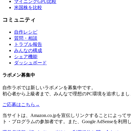
マイニングGPU比較
米国株を比較
コミュニティ
自作レシピ
質問・相談
トラブル報告
みんなの構成
シェア機能
ダッシュボード
ラボメン
募集中
自作ラボ
では新しい
ラボメン
を募集中です。
初心者から上級者まで、みんなで理想のPC環境を追求しまし
ご応募はこちら
→
当サイトは、Amazon.co.jpを宣伝しリンクすることに
ト・プログラムの参加者です。また、Google AdSenseを