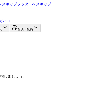
へスキップ
フッターへスキップ
ガイド
化
相談・投稿
目指しましょう。