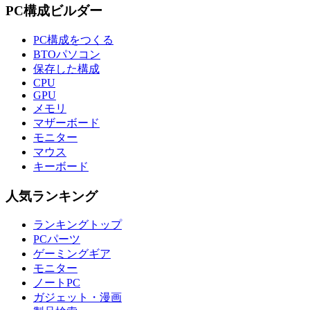
PC構成ビルダー
PC構成をつくる
BTOパソコン
保存した構成
CPU
GPU
メモリ
マザーボード
モニター
マウス
キーボード
人気ランキング
ランキングトップ
PCパーツ
ゲーミングギア
モニター
ノートPC
ガジェット・漫画