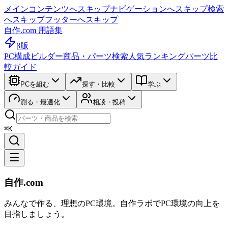
メインコンテンツへスキップ
ナビゲーションへスキップ
検索
へスキップ
フッターへスキップ
自作.com 用語集
β版
PC構成ビルダー
商品・パーツ検索
人気ランキング
パーツ比
較ガイド
PCを組む
探す・比較
学ぶ
測る・最適化
相談・投稿
⌘K
自作.com
みんなで作る、理想のPC環境
。
自作ラボ
でPC環境の向上を
目指しましょう。