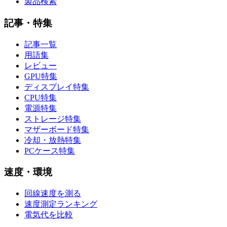
製品検索
記事・特集
記事一覧
用語集
レビュー
GPU特集
ディスプレイ特集
CPU特集
電源特集
ストレージ特集
マザーボード特集
冷却・放熱特集
PCケース特集
速度・環境
回線速度を測る
速度測定ランキング
電気代を比較