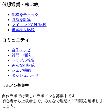
仮想通貨・株比較
価格をチェック
収益を計算
マイニングGPU比較
米国株を比較
コミュニティ
自作レシピ
質問・相談
トラブル報告
みんなの構成
シェア機能
ダッシュボード
ラボメン
募集中
自作ラボ
では新しい
ラボメン
を募集中です。
初心者から上級者まで、みんなで理想のPC環境を追求しま
しょう。