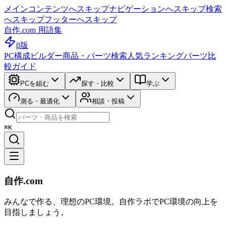
メインコンテンツへスキップ
ナビゲーションへスキップ
検索
へスキップ
フッターへスキップ
自作.com 用語集
β版
PC構成ビルダー
商品・パーツ検索
人気ランキング
パーツ比
較ガイド
PCを組む
探す・比較
学ぶ
測る・最適化
相談・投稿
⌘K
自作.com
みんなで作る、理想のPC環境
。
自作ラボ
でPC環境の向上を
目指しましょう。