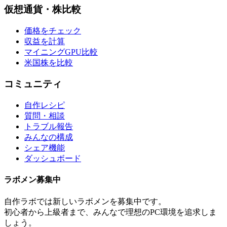
仮想通貨・株比較
価格をチェック
収益を計算
マイニングGPU比較
米国株を比較
コミュニティ
自作レシピ
質問・相談
トラブル報告
みんなの構成
シェア機能
ダッシュボード
ラボメン
募集中
自作ラボ
では新しい
ラボメン
を募集中です。
初心者から上級者まで、みんなで理想のPC環境を追求しま
しょう。