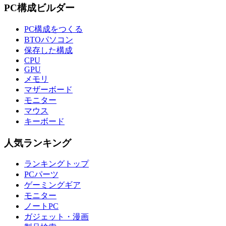
PC構成ビルダー
PC構成をつくる
BTOパソコン
保存した構成
CPU
GPU
メモリ
マザーボード
モニター
マウス
キーボード
人気ランキング
ランキングトップ
PCパーツ
ゲーミングギア
モニター
ノートPC
ガジェット・漫画