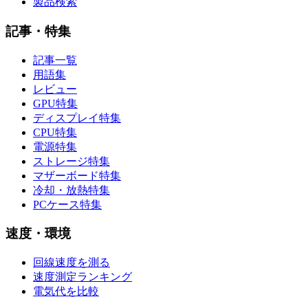
製品検索
記事・特集
記事一覧
用語集
レビュー
GPU特集
ディスプレイ特集
CPU特集
電源特集
ストレージ特集
マザーボード特集
冷却・放熱特集
PCケース特集
速度・環境
回線速度を測る
速度測定ランキング
電気代を比較