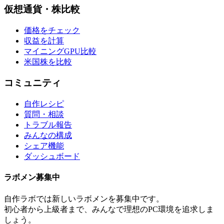
仮想通貨・株比較
価格をチェック
収益を計算
マイニングGPU比較
米国株を比較
コミュニティ
自作レシピ
質問・相談
トラブル報告
みんなの構成
シェア機能
ダッシュボード
ラボメン
募集中
自作ラボ
では新しい
ラボメン
を募集中です。
初心者から上級者まで、みんなで理想のPC環境を追求しま
しょう。