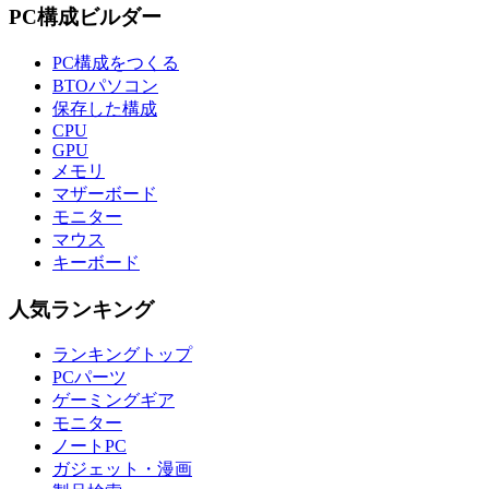
PC構成ビルダー
PC構成をつくる
BTOパソコン
保存した構成
CPU
GPU
メモリ
マザーボード
モニター
マウス
キーボード
人気ランキング
ランキングトップ
PCパーツ
ゲーミングギア
モニター
ノートPC
ガジェット・漫画