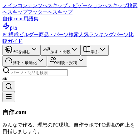
メインコンテンツへスキップ
ナビゲーションへスキップ
検索
へスキップ
フッターへスキップ
自作.com 用語集
β版
PC構成ビルダー
商品・パーツ検索
人気ランキング
パーツ比
較ガイド
PCを組む
探す・比較
学ぶ
測る・最適化
相談・投稿
⌘K
自作.com
みんなで作る、理想のPC環境
。
自作ラボ
でPC環境の向上を
目指しましょう。