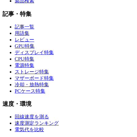
製品検索
記事・特集
記事一覧
用語集
レビュー
GPU特集
ディスプレイ特集
CPU特集
電源特集
ストレージ特集
マザーボード特集
冷却・放熱特集
PCケース特集
速度・環境
回線速度を測る
速度測定ランキング
電気代を比較