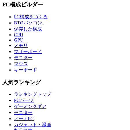
PC構成ビルダー
PC構成をつくる
BTOパソコン
保存した構成
CPU
GPU
メモリ
マザーボード
モニター
マウス
キーボード
人気ランキング
ランキングトップ
PCパーツ
ゲーミングギア
モニター
ノートPC
ガジェット・漫画