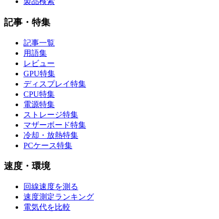
製品検索
記事・特集
記事一覧
用語集
レビュー
GPU特集
ディスプレイ特集
CPU特集
電源特集
ストレージ特集
マザーボード特集
冷却・放熱特集
PCケース特集
速度・環境
回線速度を測る
速度測定ランキング
電気代を比較