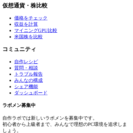
仮想通貨・株比較
価格をチェック
収益を計算
マイニングGPU比較
米国株を比較
コミュニティ
自作レシピ
質問・相談
トラブル報告
みんなの構成
シェア機能
ダッシュボード
ラボメン
募集中
自作ラボ
では新しい
ラボメン
を募集中です。
初心者から上級者まで、みんなで理想のPC環境を追求しま
しょう。