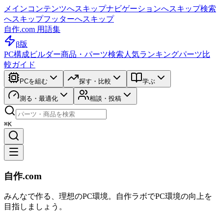
メインコンテンツへスキップ
ナビゲーションへスキップ
検索
へスキップ
フッターへスキップ
自作.com 用語集
β版
PC構成ビルダー
商品・パーツ検索
人気ランキング
パーツ比
較ガイド
PCを組む
探す・比較
学ぶ
測る・最適化
相談・投稿
⌘K
自作.com
みんなで作る、理想のPC環境
。
自作ラボ
でPC環境の向上を
目指しましょう。