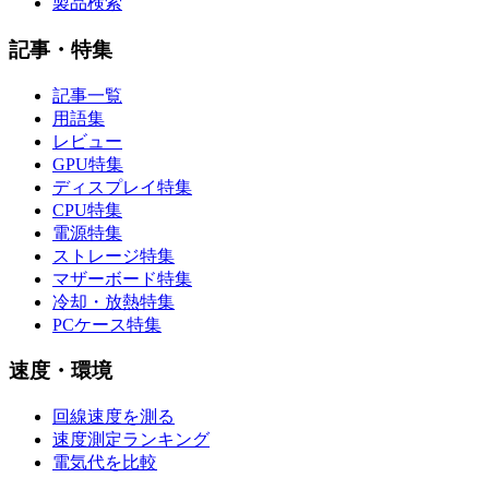
製品検索
記事・特集
記事一覧
用語集
レビュー
GPU特集
ディスプレイ特集
CPU特集
電源特集
ストレージ特集
マザーボード特集
冷却・放熱特集
PCケース特集
速度・環境
回線速度を測る
速度測定ランキング
電気代を比較