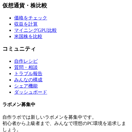
仮想通貨・株比較
価格をチェック
収益を計算
マイニングGPU比較
米国株を比較
コミュニティ
自作レシピ
質問・相談
トラブル報告
みんなの構成
シェア機能
ダッシュボード
ラボメン
募集中
自作ラボ
では新しい
ラボメン
を募集中です。
初心者から上級者まで、みんなで理想のPC環境を追求しま
しょう。