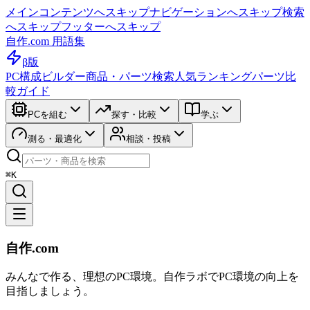
メインコンテンツへスキップ
ナビゲーションへスキップ
検索
へスキップ
フッターへスキップ
自作.com 用語集
β版
PC構成ビルダー
商品・パーツ検索
人気ランキング
パーツ比
較ガイド
PCを組む
探す・比較
学ぶ
測る・最適化
相談・投稿
⌘K
自作.com
みんなで作る、理想のPC環境
。
自作ラボ
でPC環境の向上を
目指しましょう。