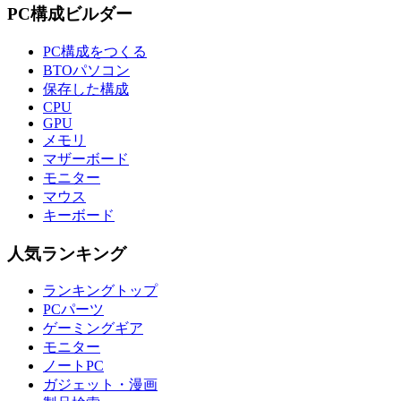
PC構成ビルダー
PC構成をつくる
BTOパソコン
保存した構成
CPU
GPU
メモリ
マザーボード
モニター
マウス
キーボード
人気ランキング
ランキングトップ
PCパーツ
ゲーミングギア
モニター
ノートPC
ガジェット・漫画