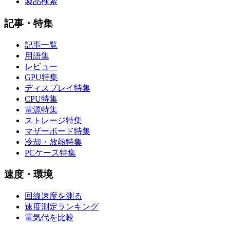
製品検索
記事・特集
記事一覧
用語集
レビュー
GPU特集
ディスプレイ特集
CPU特集
電源特集
ストレージ特集
マザーボード特集
冷却・放熱特集
PCケース特集
速度・環境
回線速度を測る
速度測定ランキング
電気代を比較