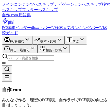
メインコンテンツへスキップ
ナビゲーションへスキップ
検索
へスキップ
フッターへスキップ
自作.com 用語集
β版
PC構成ビルダー
商品・パーツ検索
人気ランキング
パーツ比
較ガイド
PCを組む
探す・比較
学ぶ
測る・最適化
相談・投稿
⌘K
自作.com
みんなで作る、理想のPC環境
。
自作ラボ
でPC環境の向上を
目指しましょう。