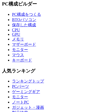
PC構成ビルダー
PC構成をつくる
BTOパソコン
保存した構成
CPU
GPU
メモリ
マザーボード
モニター
マウス
キーボード
人気ランキング
ランキングトップ
PCパーツ
ゲーミングギア
モニター
ノートPC
ガジェット・漫画