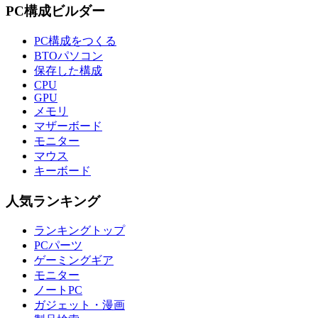
PC構成ビルダー
PC構成をつくる
BTOパソコン
保存した構成
CPU
GPU
メモリ
マザーボード
モニター
マウス
キーボード
人気ランキング
ランキングトップ
PCパーツ
ゲーミングギア
モニター
ノートPC
ガジェット・漫画