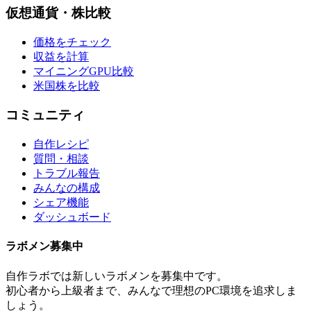
仮想通貨・株比較
価格をチェック
収益を計算
マイニングGPU比較
米国株を比較
コミュニティ
自作レシピ
質問・相談
トラブル報告
みんなの構成
シェア機能
ダッシュボード
ラボメン
募集中
自作ラボ
では新しい
ラボメン
を募集中です。
初心者から上級者まで、みんなで理想のPC環境を追求しま
しょう。