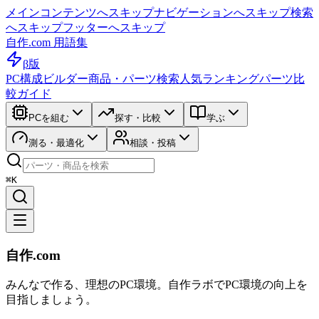
メインコンテンツへスキップ
ナビゲーションへスキップ
検索
へスキップ
フッターへスキップ
自作.com 用語集
β版
PC構成ビルダー
商品・パーツ検索
人気ランキング
パーツ比
較ガイド
PCを組む
探す・比較
学ぶ
測る・最適化
相談・投稿
⌘K
自作.com
みんなで作る、理想のPC環境
。
自作ラボ
でPC環境の向上を
目指しましょう。