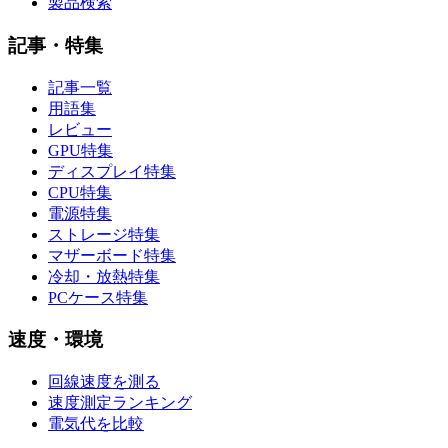
製品検索
記事・特集
記事一覧
用語集
レビュー
GPU特集
ディスプレイ特集
CPU特集
電源特集
ストレージ特集
マザーボード特集
冷却・放熱特集
PCケース特集
速度・環境
回線速度を測る
速度測定ランキング
電気代を比較