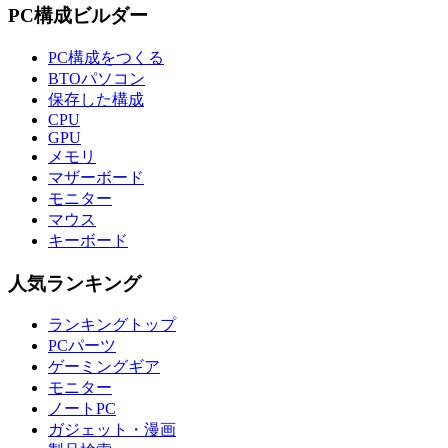
PC構成ビルダー
PC構成をつくる
BTOパソコン
保存した構成
CPU
GPU
メモリ
マザーボード
モニター
マウス
キーボード
人気ランキング
ランキングトップ
PCパーツ
ゲーミングギア
モニター
ノートPC
ガジェット・漫画