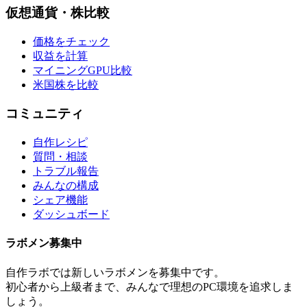
仮想通貨・株比較
価格をチェック
収益を計算
マイニングGPU比較
米国株を比較
コミュニティ
自作レシピ
質問・相談
トラブル報告
みんなの構成
シェア機能
ダッシュボード
ラボメン
募集中
自作ラボ
では新しい
ラボメン
を募集中です。
初心者から上級者まで、みんなで理想のPC環境を追求しま
しょう。