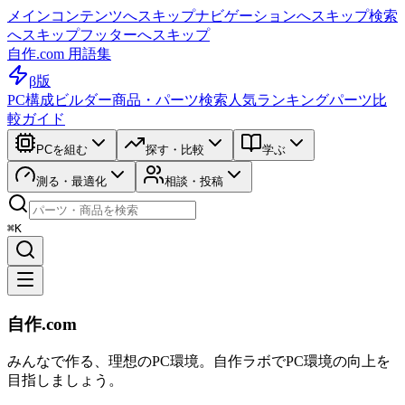
メインコンテンツへスキップ
ナビゲーションへスキップ
検索
へスキップ
フッターへスキップ
自作.com 用語集
β版
PC構成ビルダー
商品・パーツ検索
人気ランキング
パーツ比
較ガイド
PCを組む
探す・比較
学ぶ
測る・最適化
相談・投稿
⌘K
自作.com
みんなで作る、理想のPC環境
。
自作ラボ
でPC環境の向上を
目指しましょう。